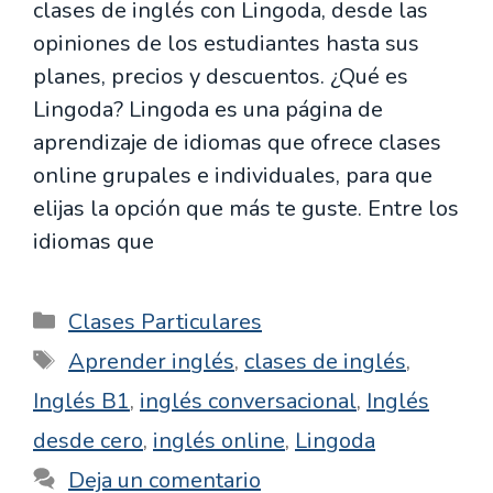
clases de inglés con Lingoda, desde las
opiniones de los estudiantes hasta sus
planes, precios y descuentos. ¿Qué es
Lingoda? Lingoda es una página de
aprendizaje de idiomas que ofrece clases
online grupales e individuales, para que
elijas la opción que más te guste. Entre los
idiomas que
Categorías
Clases Particulares
Etiquetas
Aprender inglés
,
clases de inglés
,
Inglés B1
,
inglés conversacional
,
Inglés
desde cero
,
inglés online
,
Lingoda
Deja un comentario