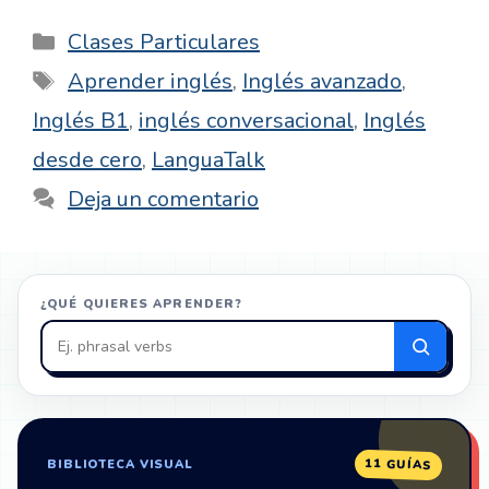
Categorías
Clases Particulares
Etiquetas
Aprender inglés
,
Inglés avanzado
,
Inglés B1
,
inglés conversacional
,
Inglés
desde cero
,
LanguaTalk
Deja un comentario
¿QUÉ QUIERES APRENDER?
Buscar
en
ZonaIngles
11 GUÍAS
BIBLIOTECA VISUAL