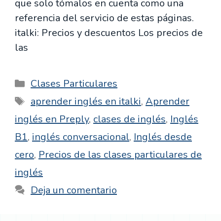
que solo tómalos en cuenta como una
referencia del servicio de estas páginas.
italki: Precios y descuentos Los precios de
las
Categorías
Clases Particulares
Etiquetas
aprender inglés en italki
,
Aprender
inglés en Preply
,
clases de inglés
,
Inglés
B1
,
inglés conversacional
,
Inglés desde
cero
,
Precios de las clases particulares de
inglés
Deja un comentario