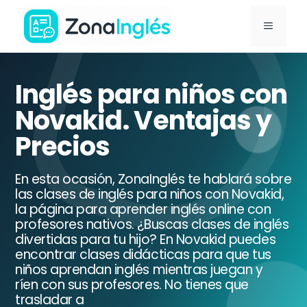
Saltar
MENÚ
al
contenido
Ir
a
Inglés para niños con
la
Novakid. Ventajas y
portada
Precios
de
ZonaInglés
En esta ocasión, ZonaInglés te hablará sobre
las clases de inglés para niños con Novakid,
la página para aprender inglés online con
profesores nativos. ¿Buscas clases de inglés
divertidas para tu hijo? En Novakid puedes
encontrar clases didácticas para que tus
niños aprendan inglés mientras juegan y
ríen con sus profesores. No tienes que
trasladar a