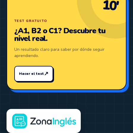
10′
TEST GRATUITO
¿A1, B2 o C1? Descubre tu
nivel real.
Un resultado claro para saber por dónde seguir
aprendiendo.
↗
Hacer el test