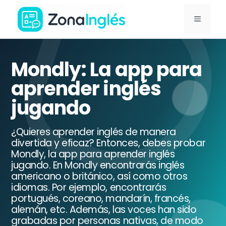
Saltar
MENÚ
al
contenido
Ir
a
Mondly: La app para
la
aprender inglés
portada
jugando
de
ZonaInglés
¿Quieres aprender inglés de manera
divertida y eficaz? Entonces, debes probar
Mondly, la app para aprender inglés
jugando. En Mondly encontrarás inglés
americano o británico, así como otros
idiomas. Por ejemplo, encontrarás
portugués, coreano, mandarín, francés,
alemán, etc. Además, las voces han sido
grabadas por personas nativas, de modo