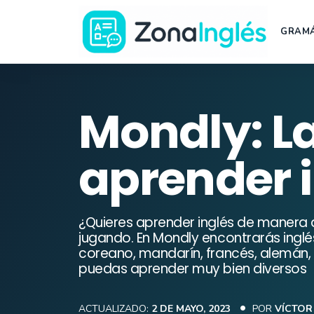
Saltar
al
GRAMÁ
contenido
Ir
a
la
Mondly: L
portada
de
aprender 
ZonaInglés
¿Quieres aprender inglés de manera d
jugando. En Mondly encontrarás inglé
coreano, mandarín, francés, alemán,
puedas aprender muy bien diversos
ACTUALIZADO:
2 DE MAYO, 2023
POR
VÍCTOR