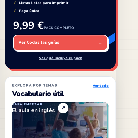
Listas listas para imprimir
Pago único
9,99 €
PACK COMPLETO
Ver todas las guías
→
Ver qué incluye el pack
EXPLORA POR TEMAS
Ver todo
Vocabulario útil
PARA EMPEZAR
↗
El aula en inglés