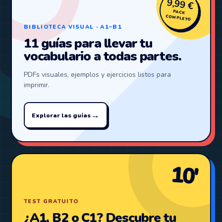
9,99 €
PACK
COMPLETO
BIBLIOTECA VISUAL · A1–B1
11 guías para llevar tu
vocabulario a todas partes.
PDFs visuales, ejemplos y ejercicios listos para
imprimir.
→
Explorar las guías
10′
TEST GRATUITO
¿A1, B2 o C1? Descubre tu