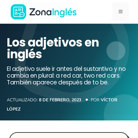
Saltar
MENÚ
al
contenido
Ir
a
Los adjetivos en
la
inglés
portada
de
El adjetivo suele ir antes del sustantivo y no
ZonaInglés
cambia en plural: a red car, two red cars.
También aparece después de to be.
ACTUALIZADO:
8 DE FEBRERO, 2023
POR
VÍCTOR
LÓPEZ