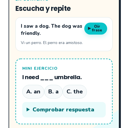
Escucha y repite
I saw a dog. The dog was
Oír
▶
frase
friendly.
Vi un perro. El perro era amistoso.
MINI EJERCICIO
I need ___ umbrella.
A. an
B. a
C. the
Comprobar respuesta