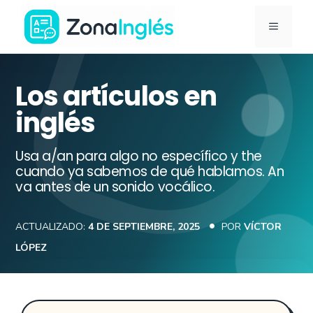
Saltar
MENÚ
al
contenido
Ir
a
Los artículos en
la
inglés
portada
de
Usa a/an para algo no específico y the
ZonaInglés
cuando ya sabemos de qué hablamos. An
va antes de un sonido vocálico.
ACTUALIZADO:
4 DE SEPTIEMBRE, 2025
POR
VÍCTOR
LÓPEZ