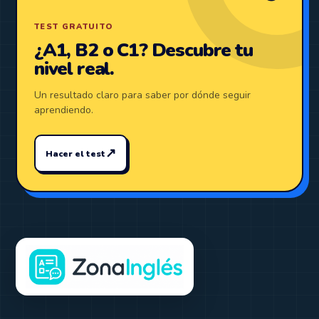
TEST GRATUITO
¿A1, B2 o C1? Descubre tu
nivel real.
Un resultado claro para saber por dónde seguir
aprendiendo.
↗
Hacer el test