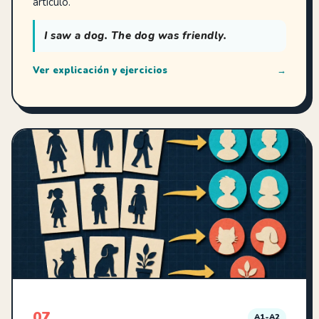
artículo.
I saw a dog. The dog was friendly.
Ver explicación y ejercicios
→
07
A1-A2