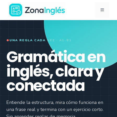
Saltar
MENÚ
al
contenido
Ir
a
la
●
UNA REGLA CADA VEZ · A1-B1
portada
Gramática en
de
ZonaInglés
inglés, clara y
conectada
Entiende la estructura, mira cómo funciona en
una frase real y termina con un ejercicio corto.
Sin aprender reglas de memoria.