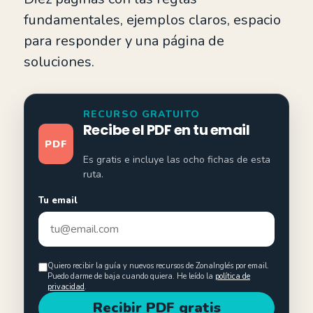
fundamentales, ejemplos claros, espacio
para responder y una página de
soluciones.
RECURSO GRATUITO
Recibe el PDF en tu email
PDF
Es gratis e incluye las ocho fichas de esta
ruta.
Tu email
Quiero recibir la guía y nuevos recursos de ZonaInglés por email.
Puedo darme de baja cuando quiera. He leído la
política de
privacidad
.
Recibir PDF gratis