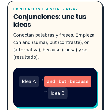
EXPLICACIÓN ESENCIAL · A1-A2
Conjunciones: une tus
ideas
Conectan palabras y frases. Empieza
con and (suma), but (contraste), or
(alternativa), because (causa) y so
(resultado).
→
Idea A
and · but · because
→
Idea B