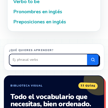
Verbo to be
Pronombres en inglés
Preposiciones en inglés
¿QUÉ QUIERES APRENDER?
Buscar
en
ZonaIngles
11 GUÍAS
BIBLIOTECA VISUAL
Todo el vocabulario que
necesitas, bien ordenado.