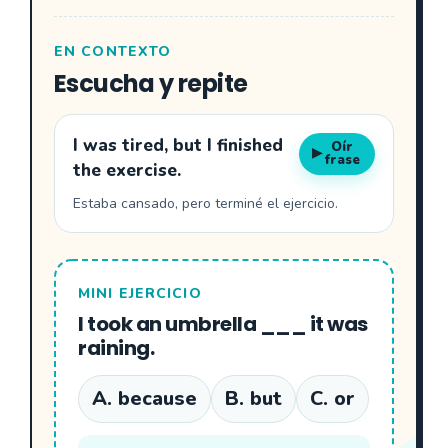
EN CONTEXTO
Escucha y repite
I was tired, but I finished
Oír
▶
frase
the exercise.
Estaba cansado, pero terminé el ejercicio.
MINI EJERCICIO
I took an umbrella ___ it was
raining.
A. because
B. but
C. or