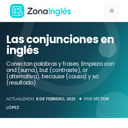
Saltar
MENÚ
al
contenido
Ir
a
Las conjunciones en
la
inglés
portada
de
Conectan palabras y frases. Empieza con
ZonaInglés
and (suma), but (contraste), or
(alternativa), because (causa) y so
(resultado).
ACTUALIZADO:
8 DE FEBRERO, 2023
POR
VÍCTOR
LÓPEZ