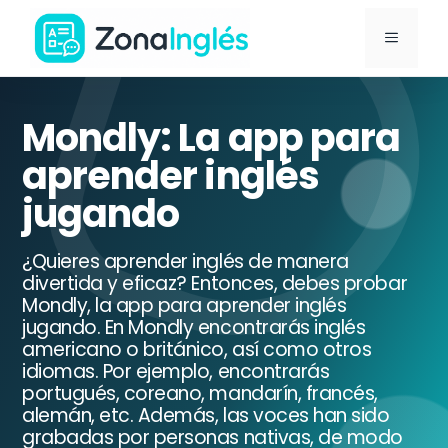
Saltar
MENÚ
al
contenido
Ir
a
Mondly: La app para
la
aprender inglés
portada
jugando
de
ZonaInglés
¿Quieres aprender inglés de manera
divertida y eficaz? Entonces, debes probar
Mondly, la app para aprender inglés
jugando. En Mondly encontrarás inglés
americano o británico, así como otros
idiomas. Por ejemplo, encontrarás
portugués, coreano, mandarín, francés,
alemán, etc. Además, las voces han sido
grabadas por personas nativas, de modo