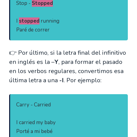
Stop - 
Stopped
I 
stopped
 running

Paré de correr
👉 Por último, si la letra final del infinitivo
en inglés es la –
Y
, para formar el pasado
en los verbos regulares, convertimos esa
última letra a una
-I
. Por ejemplo:
Carry - Carried

I carried my baby

Porté a mi bebé