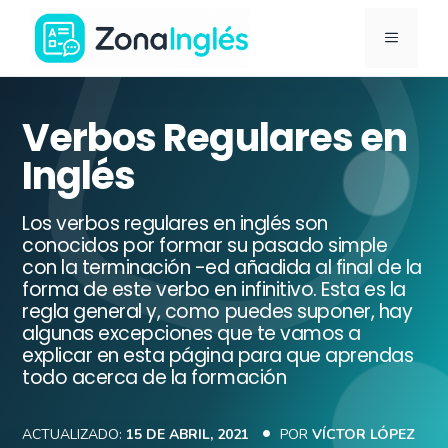
Saltar
MENÚ
al
contenido
Ir
a
Verbos Regulares en
la
Inglés
portada
de
Los verbos regulares en inglés son
ZonaInglés
conocidos por formar su pasado simple
con la terminación -ed añadida al final de la
forma de este verbo en infinitivo. Esta es la
regla general y, como puedes suponer, hay
algunas excepciones que te vamos a
explicar en esta página para que aprendas
todo acerca de la formación
ACTUALIZADO:
15 DE ABRIL, 2021
POR
VÍCTOR LÓPEZ