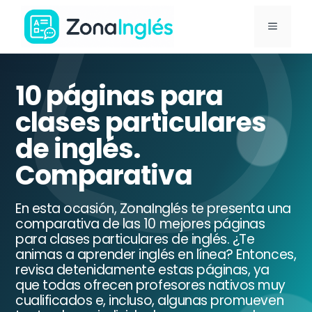
Saltar
MENÚ
al
contenido
Ir
a
10 páginas para
la
clases particulares
portada
de inglés.
de
ZonaInglés
Comparativa
En esta ocasión, ZonaInglés te presenta una
comparativa de las 10 mejores páginas
para clases particulares de inglés. ¿Te
animas a aprender inglés en línea? Entonces,
revisa detenidamente estas páginas, ya
que todas ofrecen profesores nativos muy
cualificados e, incluso, algunas promueven