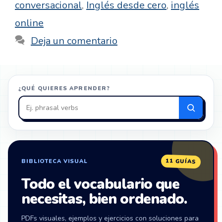
conversacional
,
Inglés desde cero
,
inglés
online
Deja un comentario
¿QUÉ QUIERES APRENDER?
Buscar
en
ZonaIngles
11 GUÍAS
BIBLIOTECA VISUAL
Todo el vocabulario que
necesitas, bien ordenado.
PDFs visuales, ejemplos y ejercicios con soluciones para