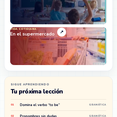
VIDA COTIDIANA
↗
En el supermercado
SIGUE APRENDIENDO
Tu próxima lección
Domina el verbo “to be”
01
GRAMÁTICA
Pronombres sin dudas
02
GRAMÁTICA