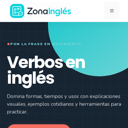
Saltar
MENÚ
al
contenido
Ir
a
la
●
PON LA FRASE EN MOVIMIENTO
portada
Verbos en
de
ZonaInglés
inglés
Domina formas, tiempos y usos con explicaciones
visuales, ejemplos cotidianos y herramientas para
practicar.