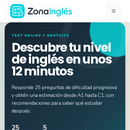
Saltar
MENÚ
al
contenido
Ir
a
TEST ONLINE Y GRATUITO
la
Descubre tu nivel
portada
de inglés en unos
de
12 minutos
ZonaInglés
Responde 25 preguntas de dificultad progresiva
y obtén una estimación desde A1 hasta C1, con
recomendaciones para saber qué estudiar
después.
25
5