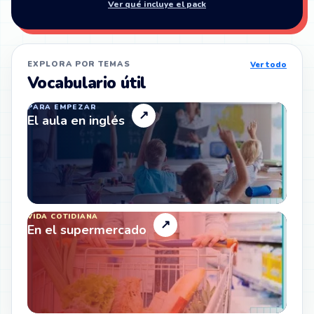
Ver qué incluye el pack
EXPLORA POR TEMAS
Ver todo
Vocabulario útil
PARA EMPEZAR
↗
El aula en inglés
VIDA COTIDIANA
↗
En el supermercado