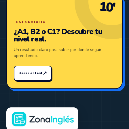
10′
TEST GRATUITO
¿A1, B2 o C1? Descubre tu
nivel real.
Un resultado claro para saber por dónde seguir
aprendiendo.
↗
Hacer el test