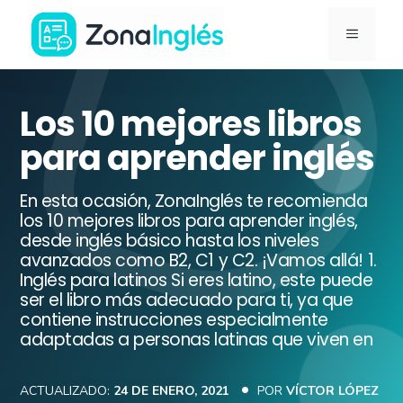
Saltar
MENÚ
al
contenido
Ir
a
Los 10 mejores libros
la
para aprender inglés
portada
de
En esta ocasión, ZonaInglés te recomienda
ZonaInglés
los 10 mejores libros para aprender inglés,
desde inglés básico hasta los niveles
avanzados como B2, C1 y C2. ¡Vamos allá! 1.
Inglés para latinos Si eres latino, este puede
ser el libro más adecuado para ti, ya que
contiene instrucciones especialmente
adaptadas a personas latinas que viven en
ACTUALIZADO:
24 DE ENERO, 2021
POR
VÍCTOR LÓPEZ