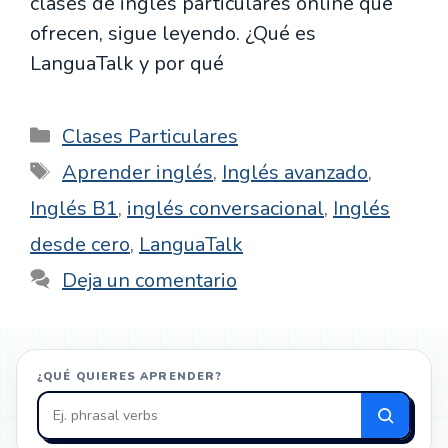
clases de inglés particulares online que
ofrecen, sigue leyendo. ¿Qué es
LanguaTalk y por qué
Categorías
Clases Particulares
Etiquetas
Aprender inglés
,
Inglés avanzado
,
Inglés B1
,
inglés conversacional
,
Inglés
desde cero
,
LanguaTalk
Deja un comentario
¿QUÉ QUIERES APRENDER?
Buscar
en