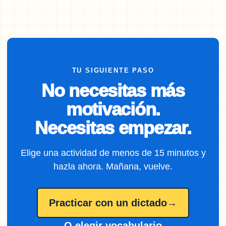
TU SIGUIENTE PASO
No necesitas más
motivación.
Necesitas empezar.
Elige una actividad de menos de 15 minutos y
hazla ahora. Mañana, vuelve.
Practicar con un dictado
→
O elegir vocabulario