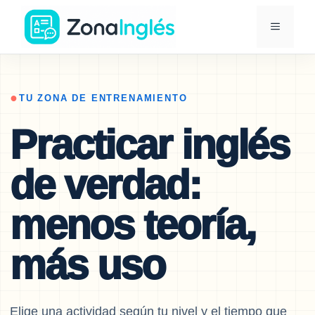
Saltar
MENÚ
al
contenido
Ir
a
la
●
TU ZONA DE ENTRENAMIENTO
portada
Practicar inglés
de
ZonaInglés
de verdad:
menos teoría,
más uso
Elige una actividad según tu nivel y el tiempo que