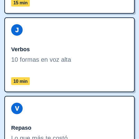
15 min
J
Verbos
10 formas en voz alta
10 min
V
Repaso
Lo que más te costó