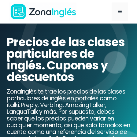
Saltar
MENÚ
al
contenido
Ir
a
Precios de las clases
la
particulares de
portada
inglés. Cupones y
de
ZonaInglés
descuentos
ZonaInglés te trae los precios de las clases
particulares de inglés en portales como
italki, Preply, Verbling, AmazingTalker,
LanguaTalk y más. Por supuesto, debes
saber que los precios pueden variar en
cualquier momento, así que solo tómalos en
cuenta como una referencia del servicio de