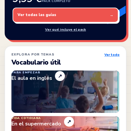
PACK COMPLETO
Ver todas las guías
→
Ver qué incluye el pack
EXPLORA POR TEMAS
Ver todo
Vocabulario útil
PARA EMPEZAR
↗
El aula en inglés
VIDA COTIDIANA
↗
En el supermercado