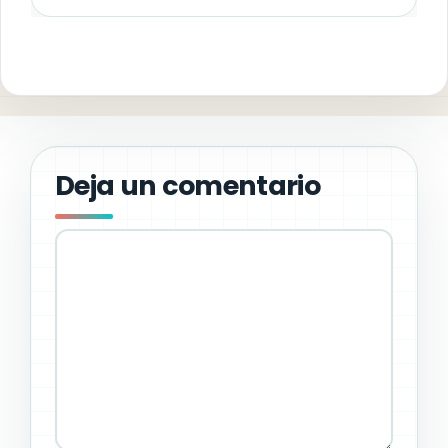
Deja un comentario
Comentario
Nombre
Correo
Web
electrónico