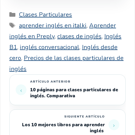
Categorías
Clases Particulares
Etiquetas
aprender inglés en italki
,
Aprender
inglés en Preply
,
clases de inglés
,
Inglés
B1
,
inglés conversacional
,
Inglés desde
cero
,
Precios de las clases particulares de
inglés
10 páginas para clases particulares de
inglés. Comparativa
Los 10 mejores libros para aprender
inglés