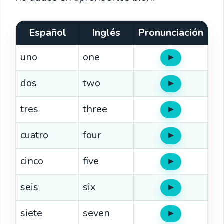
Español
Inglés
Pronunciación
uno
one
▶
Oír
dos
two
▶
Oír
tres
three
▶
Oír
cuatro
four
▶
Oír
cinco
five
▶
Oír
seis
six
▶
Oír
siete
seven
▶
Oír