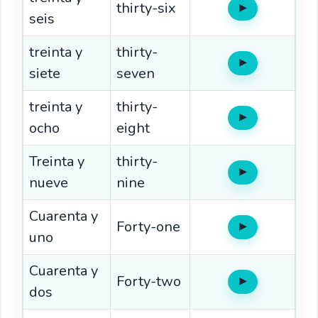
thirty-six
▶
Oír
seis
treinta y
thirty-
▶
Oír
siete
seven
treinta y
thirty-
▶
Oír
ocho
eight
Treinta y
thirty-
▶
Oír
nueve
nine
Cuarenta y
Forty-one
▶
Oír
uno
Cuarenta y
Forty-two
▶
Oír
dos