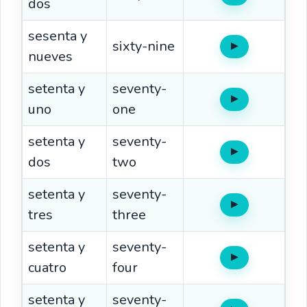
dos
sesenta y
sixty-nine
▶
Oír
nueves
setenta y
seventy-
▶
Oír
uno
one
setenta y
seventy-
▶
Oír
dos
two
setenta y
seventy-
▶
Oír
tres
three
setenta y
seventy-
▶
Oír
cuatro
four
setenta y
seventy-