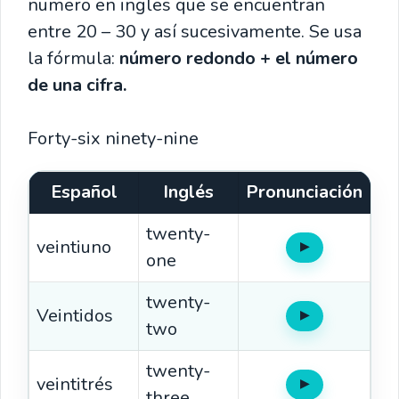
numero en ingles que se encuentran
entre 20 – 30 y así sucesivamente. Se usa
la fórmula:
número redondo + el número
de una cifra.
Forty-six ninety-nine
Español
Inglés
Pronunciación
twenty-
veintiuno
▶
Oír
one
twenty-
Veintidos
▶
Oír
two
twenty-
veintitrés
▶
Oír
three