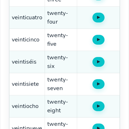
twenty-
veinticuatro
▶
Oír
four
twenty-
veinticinco
▶
Oír
five
twenty-
veintiséis
▶
Oír
six
twenty-
veintisiete
▶
Oír
seven
twenty-
veintiocho
▶
Oír
eight
twenty-
veintinueve
▶