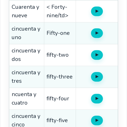
Cuarenta y
< Forty-
▶
Oír
nueve
nine/td>
cincuenta y
Fifty-one
▶
Oír
uno
cincuenta y
fifty-two
▶
Oír
dos
cincuenta y
fifty-three
▶
Oír
tres
ncuenta y
fifty-four
▶
Oír
cuatro
cincuenta y
fifty-five
▶
Oír
cinco