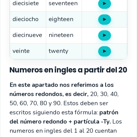
diecisiete
seventeen
▶
Oír
dieciocho
eighteen
▶
Oír
diecinueve
nineteen
▶
Oír
veinte
twenty
▶
Oír
Numeros en ingles a partir del 20
En este apartado nos referimos a los
números redondos, es decir,
20, 30, 40,
50, 60, 70, 80 y 90. Estos deben ser
escritos siguiendo esta fórmula:
patrón
del número redondo + partícula -Ty.
Los
numeros en ingles del 1 al 20 cuentan