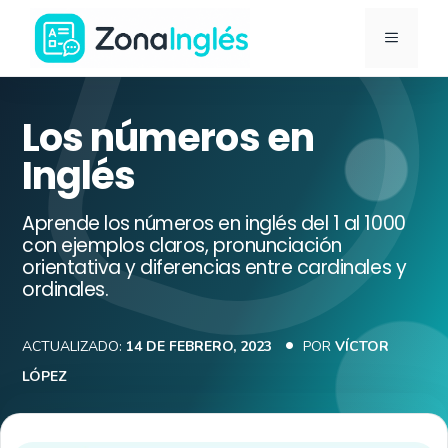
Saltar
MENÚ
al
contenido
Ir
a
Los números en
la
Inglés
portada
de
Aprende los números en inglés del 1 al 1000
ZonaInglés
con ejemplos claros, pronunciación
orientativa y diferencias entre cardinales y
ordinales.
ACTUALIZADO:
14 DE FEBRERO, 2023
POR
VÍCTOR
LÓPEZ