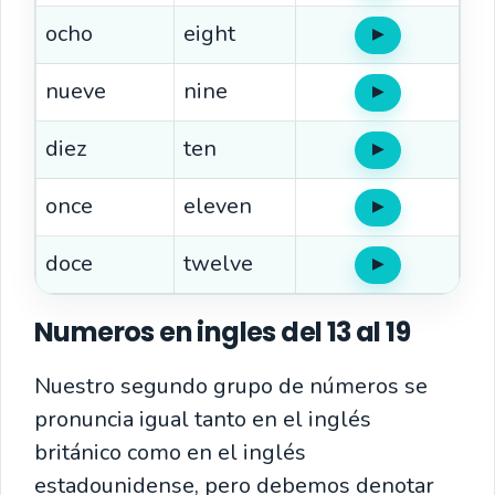
ocho
eight
▶
Oír
nueve
nine
▶
Oír
diez
ten
▶
Oír
once
eleven
▶
Oír
doce
twelve
▶
Oír
Numeros en ingles del 13 al 19
Nuestro segundo grupo de números se
pronuncia igual tanto en el inglés
británico como en el inglés
estadounidense, pero debemos denotar