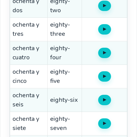
ochenta y
eighty-
▶
Oír
dos
two
ochenta y
eighty-
▶
Oír
tres
three
ochenta y
eighty-
▶
Oír
cuatro
four
ochenta y
eighty-
▶
Oír
cinco
five
ochenta y
eighty-six
▶
Oír
seis
ochenta y
eighty-
▶
Oír
siete
seven