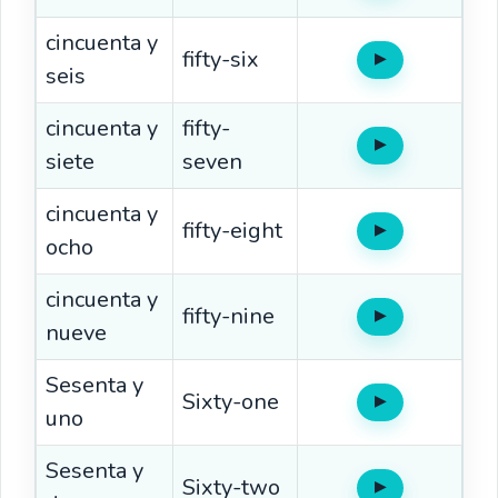
cincuenta y
fifty-six
▶
Oír
seis
cincuenta y
fifty-
▶
Oír
siete
seven
cincuenta y
fifty-eight
▶
Oír
ocho
cincuenta y
fifty-nine
▶
Oír
nueve
Sesenta y
Sixty-one
▶
Oír
uno
Sesenta y
Sixty-two
▶
Oír