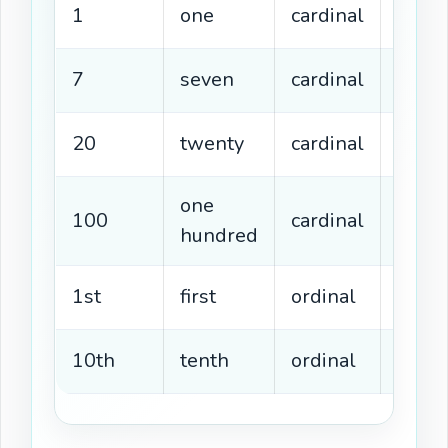
1
one
cardinal
▶
O
7
seven
cardinal
▶
O
20
twenty
cardinal
▶
O
one
100
cardinal
▶
O
hundred
1st
first
ordinal
▶
O
10th
tenth
ordinal
▶
O