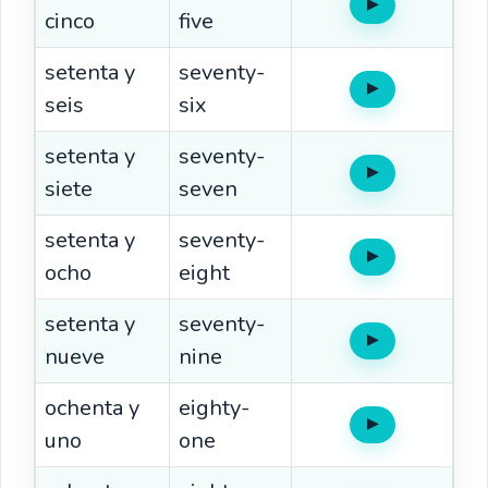
▶
Oír
cinco
five
setenta y
seventy-
▶
Oír
seis
six
setenta y
seventy-
▶
Oír
siete
seven
setenta y
seventy-
▶
Oír
ocho
eight
setenta y
seventy-
▶
Oír
nueve
nine
ochenta y
eighty-
▶
Oír
uno
one