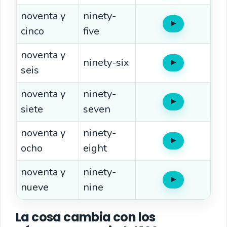
noventa y
ninety-
▶
Oír
cinco
five
noventa y
ninety-six
▶
Oír
seis
noventa y
ninety-
▶
Oír
siete
seven
noventa y
ninety-
▶
Oír
ocho
eight
noventa y
ninety-
▶
Oír
nueve
nine
La cosa cambia con los