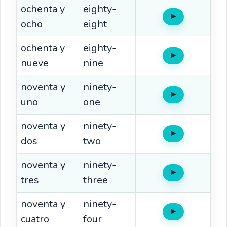
ochenta y
eighty-
▶
Oír
ocho
eight
ochenta y
eighty-
▶
Oír
nueve
nine
noventa y
ninety-
▶
Oír
uno
one
noventa y
ninety-
▶
Oír
dos
two
noventa y
ninety-
▶
Oír
tres
three
noventa y
ninety-
▶
Oír
cuatro
four