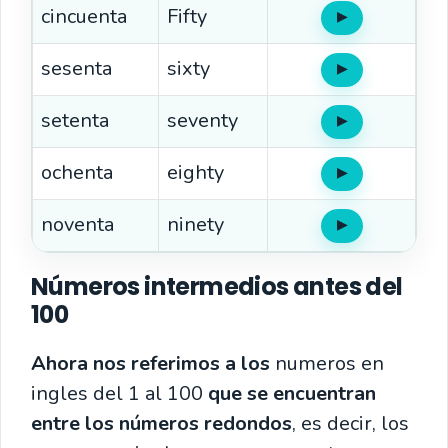
cincuenta
Fifty
▶
Oír
sesenta
sixty
▶
Oír
setenta
seventy
▶
Oír
ochenta
eighty
▶
Oír
noventa
ninety
▶
Oír
Números intermedios antes del
100
Ahora nos referimos a los
numeros en
ingles del 1 al 100
que se encuentran
entre los números redondos
, es decir, los