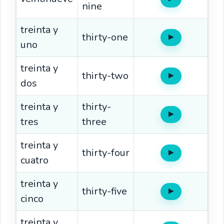
Oír
nine
treinta y
thirty-one
▶
Oír
uno
treinta y
thirty-two
▶
Oír
dos
treinta y
thirty-
▶
Oír
tres
three
treinta y
thirty-four
▶
Oír
cuatro
treinta y
thirty-five
▶
Oír
cinco
treinta y