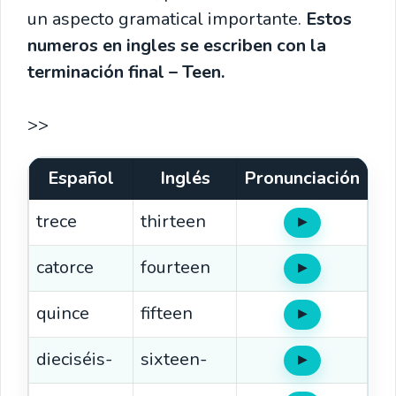
un aspecto gramatical importante.
Estos
numeros en ingles
se escriben con la
terminación final – Teen.
>>
Español
Inglés
Pronunciación
trece
thirteen
▶
Oír
catorce
fourteen
▶
Oír
quince
fifteen
▶
Oír
dieciséis-
sixteen-
▶
Oír