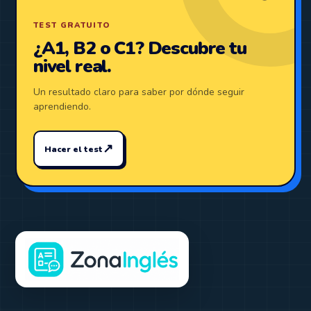
TEST GRATUITO
¿A1, B2 o C1? Descubre tu
nivel real.
Un resultado claro para saber por dónde seguir
aprendiendo.
↗
Hacer el test