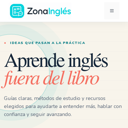
Saltar
MENÚ
al
contenido
Ir
a
la
●
IDEAS QUE PASAN A LA PRÁCTICA
portada
Aprende inglés
de
ZonaInglés
fuera del libro
Guías claras, métodos de estudio y recursos
elegidos para ayudarte a entender más, hablar con
confianza y seguir avanzando.