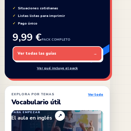
Situaciones cotidianas
Listas listas para imprimir
Pago único
9,99 €
PACK COMPLETO
Ver todas las guías
→
Ver qué incluye el pack
EXPLORA POR TEMAS
Ver todo
Vocabulario útil
PARA EMPEZAR
↗
El aula en inglés