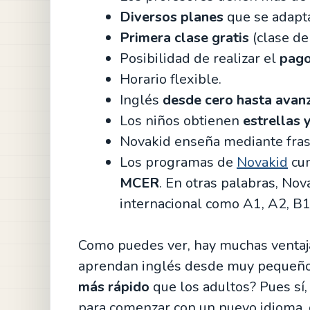
Diversos planes
que se adapt
Primera clase gratis
(clase de
Posibilidad de realizar el
pago
Horario flexible.
Inglés
desde cero hasta avan
Los niños obtienen
estrellas 
Novakid enseña mediante fra
Los programas de
Novakid
cum
MCER
. En otras palabras, Nov
internacional como A1, A2, B1,
Como puedes ver, hay muchas ventaja
aprendan inglés desde muy pequeño
más rápido
que los adultos? Pues s
para comenzar con un nuevo idioma, d