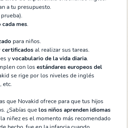
an a tu presupuesto.
 prueba).
 cada mes
.
zado
para niños.
y certificados
al realizar sus tareas.
ses y
vocabulario de la vida diaria
.
plen con los
estándares europeos del
akid se rige por los niveles de inglés
 etc.
s que Novakid ofrece para que tus hijos
s. ¿Sabías que
los niños aprenden idiomas
í, la niñez es el momento más recomendado
e hecho, fue en la infancia cuando