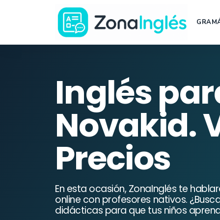
Saltar
al
GRAMÁ
contenido
Ir
a
la
Inglés par
portada
de
Novakid. 
ZonaInglés
Precios
En esta ocasión, ZonaInglés te hablar
online con profesores nativos. ¿Busca
didácticas para que tus niños aprenda