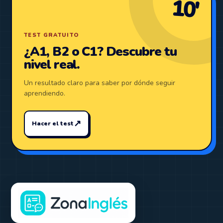
10′
TEST GRATUITO
¿A1, B2 o C1? Descubre tu
nivel real.
Un resultado claro para saber por dónde seguir
aprendiendo.
↗
Hacer el test