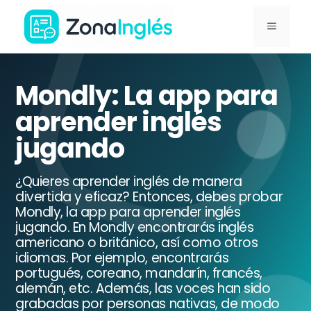
Saltar
MENÚ
al
contenido
Ir
a
Mondly: La app para
la
aprender inglés
portada
jugando
de
ZonaInglés
¿Quieres aprender inglés de manera
divertida y eficaz? Entonces, debes probar
Mondly, la app para aprender inglés
jugando. En Mondly encontrarás inglés
americano o británico, así como otros
idiomas. Por ejemplo, encontrarás
portugués, coreano, mandarín, francés,
alemán, etc. Además, las voces han sido
grabadas por personas nativas, de modo