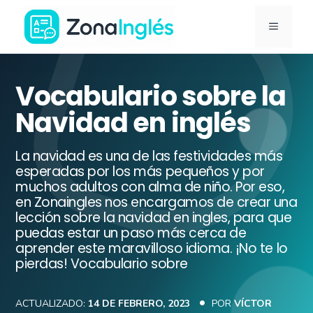
Saltar
MENÚ
al
contenido
Ir
a
Vocabulario sobre la
la
Navidad en inglés
portada
de
La navidad es una de las festividades más
ZonaInglés
esperadas por los más pequeños y por
muchos adultos con alma de niño. Por eso,
en Zonaingles nos encargamos de crear una
lección sobre la navidad en ingles, para que
puedas estar un paso más cerca de
aprender este maravilloso idioma. ¡No te lo
pierdas! Vocabulario sobre
ACTUALIZADO:
14 DE FEBRERO, 2023
POR
VÍCTOR