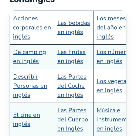
Acciones
Los meses
Las bebidas
corporales en
del año en
en inglés
inglés
inglés
De camping
Las Frutas
Los números
en inglés
en inglés
en Inglés
Describir
Las Partes
Los vegetales
Personas en
del Coche
en inglés
inglés
en Inglés
Las Partes
Música e
El cine en
del Cuerpo
instrumentos
inglés
en Inglés
en inglés