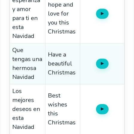
esperanza
hope and
y amor
love for
▶
Oír
para ti en
you this
esta
Christmas
Navidad
Que
Have a
tengas una
beautiful
▶
Oír
hermosa
Christmas
Navidad
Los
Best
mejores
wishes
deseos en
▶
Oír
this
esta
Christmas
Navidad