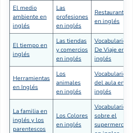
El medio
Las
Restaurante
ambiente en
profesiones
en inglés
inglés
en inglés
Las tiendas
Vocabulario
El tiempo en
y comercios
De Viaje en
inglés
en inglés
inglés
Los
Vocabulario
Herramientas
animales
del aula en
en Inglés
en inglés
inglés
Vocabulario
La familia en
Los Colores
sobre el
inglés y los
en inglés
supermercad
parentescos