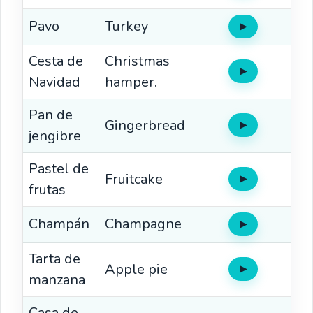
Pavo
Turkey
▶
Oír
Cesta de
Christmas
▶
Oír
Navidad
hamper.
Pan de
Gingerbread
▶
Oír
jengibre
Pastel de
Fruitcake
▶
Oír
frutas
Champán
Champagne
▶
Oír
Tarta de
Apple pie
▶
Oír
manzana
Casa de