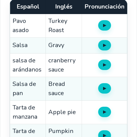
Español
Inglés
Pronunciación
Pavo
Turkey
▶
Oír
asado
Roast
Salsa
Gravy
▶
Oír
salsa de
cranberry
▶
Oír
arándanos
sauce
Salsa de
Bread
▶
Oír
pan
sauce
Tarta de
Apple pie
▶
Oír
manzana
Tarta de
Pumpkin
▶