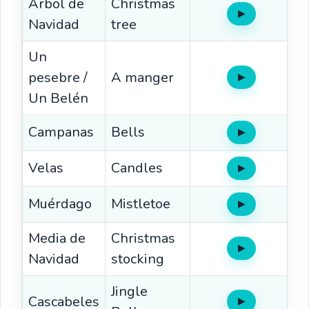
Árbol de
Christmas
▶
Oír
Navidad
tree
Un
pesebre /
A manger
▶
Oír
Un Belén
Campanas
Bells
▶
Oír
Velas
Candles
▶
Oír
Muérdago
Mistletoe
▶
Oír
Media de
Christmas
▶
Oír
Navidad
stocking
Jingle
Cascabeles
▶
Oír