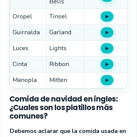
Bells
Oropel
Tinsel
▶
Oír
Guirnalda
Garland
▶
Oír
Luces
Lights
▶
Oír
Cinta
Ribbon
▶
Oír
Manopla
Mitten
▶
Oír
Comida de navidad en ingles:
¿Cuales son los platillos más
comunes?
Debemos aclarar que la comida usada en