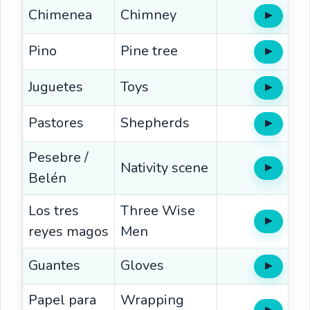
Chimenea
Chimney
▶
Oír
Pino
Pine tree
▶
Oír
Juguetes
Toys
▶
Oír
Pastores
Shepherds
▶
Oír
Pesebre /
Nativity scene
▶
Oír
Belén
Los tres
Three Wise
▶
Oír
reyes magos
Men
Guantes
Gloves
▶
Oír
Papel para
Wrapping