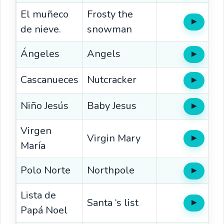
El muñeco
Frosty the
▶
Oír
de nieve.
snowman
Ángeles
Angels
▶
Oír
Cascanueces
Nutcracker
▶
Oír
Niño Jesús
Baby Jesus
▶
Oír
Virgen
Virgin Mary
▶
Oír
María
Polo Norte
Northpole
▶
Oír
Lista de
Santa ‘s list
▶
Oír
Papá Noel