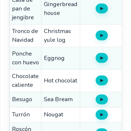
Gingerbread
pan de
▶
Oír
house
jengibre
Tronco de
Christmas
▶
Oír
Navidad
yule log
Ponche
Eggnog
▶
Oír
con huevo
Chocolate
Hot chocolat
▶
Oír
caliente
Besugo
Sea Bream
▶
Oír
Turrón
Nougat
▶
Oír
Roscón