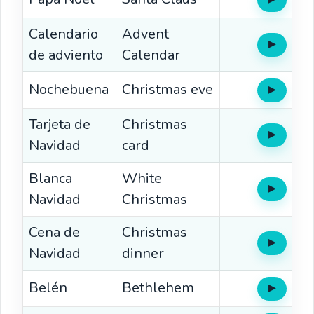
Oír
Calendario
Advent
▶
Oír
de adviento
Calendar
Nochebuena
Christmas eve
▶
Oír
Tarjeta de
Christmas
▶
Oír
Navidad
card
Blanca
White
▶
Oír
Navidad
Christmas
Cena de
Christmas
▶
Oír
Navidad
dinner
Belén
Bethlehem
▶
Oír