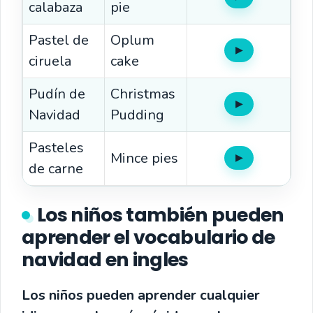
Oír
calabaza
pie
Pastel de
Oplum
▶
Oír
ciruela
cake
Pudín de
Christmas
▶
Oír
Navidad
Pudding
Pasteles
Mince pies
▶
Oír
de carne
Los niños también pueden
aprender el vocabulario de
navidad en ingles
Los niños pueden aprender cualquier