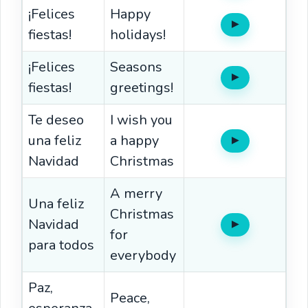
¡Felices
Happy
▶
Oír
fiestas!
holidays!
¡Felices
Seasons
▶
Oír
fiestas!
greetings!
Te deseo
I wish you
una feliz
a happy
▶
Oír
Navidad
Christmas
A merry
Una feliz
Christmas
Navidad
▶
Oír
for
para todos
everybody
Paz,
Peace,