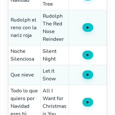
Navidad
Tree
Rudolph
Rudolph el
The Red
reno con la
▶
Oír
Nose
nariz roja
Reindeer
Noche
Silent
▶
Oír
Silenciosa
Night
Let it
Que nieve
▶
Oír
Snow
Todo lo que
All I
quiero por
Want for
▶
Oír
Navidad
Christmas
eres tú
is You