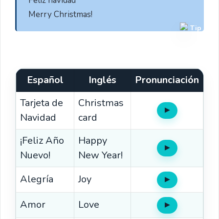
 Feliz navidad

 Merry Christmas! 
Tip
Español
Inglés
Pronunciación
Tarjeta de
Christmas
▶
Oír
Navidad
card
¡Feliz Año
Happy
▶
Oír
Nuevo!
New Year!
Alegría
Joy
▶
Oír
Amor
Love
▶
Oír