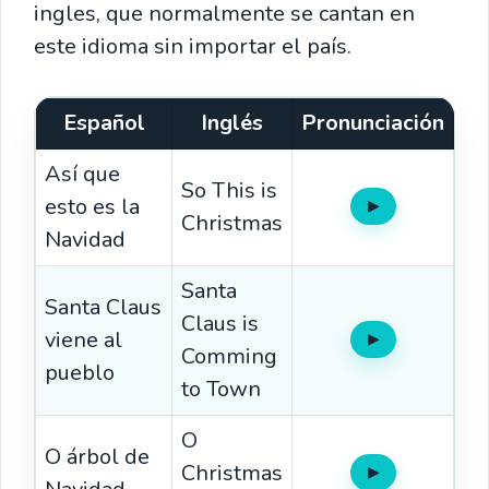
ingles, que normalmente se cantan en
este idioma sin importar el país.
Español
Inglés
Pronunciación
Así que
So This is
esto es la
▶
Oír
Christmas
Navidad
Santa
Santa Claus
Claus is
viene al
▶
Oír
Comming
pueblo
to Town
O
O árbol de
Christmas
▶
Oír