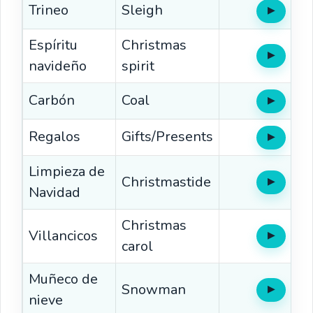
Trineo
Sleigh
▶
Oír
Espíritu
Christmas
▶
Oír
navideño
spirit
Carbón
Coal
▶
Oír
Regalos
Gifts/Presents
▶
Oír
Limpieza de
Christmastide
▶
Oír
Navidad
Christmas
Villancicos
▶
Oír
carol
Muñeco de
Snowman
▶
Oír
nieve