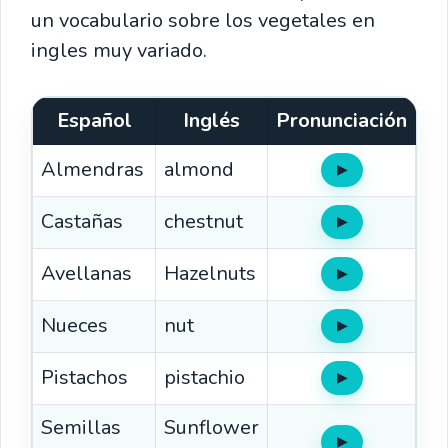
un vocabulario sobre los vegetales en
ingles muy variado.
Español
Inglés
Pronunciación
Almendras
almond
▶
Oír
Castañas
chestnut
▶
Oír
Avellanas
Hazelnuts
▶
Oír
Nueces
nut
▶
Oír
Pistachos
pistachio
▶
Oír
Semillas
Sunflower
▶
Oír