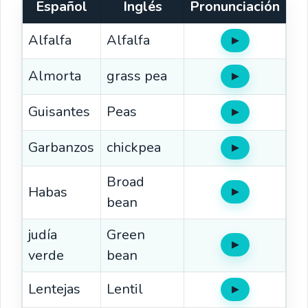
Español
Inglés
Pronunciación
Alfalfa
Alfalfa
▶
Oír
Almorta
grass pea
▶
Oír
Guisantes
Peas
▶
Oír
Garbanzos
chickpea
▶
Oír
Broad
Habas
▶
Oír
bean
judía
Green
▶
Oír
verde
bean
Lentejas
Lentil
▶
Oír