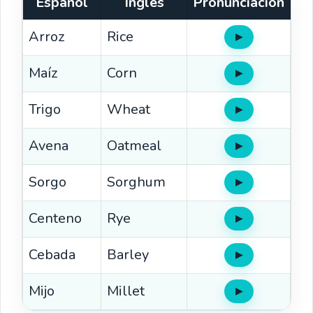
Español
Inglés
Pronunciación
Arroz
Rice
▶
Oír
Maíz
Corn
▶
Oír
Trigo
Wheat
▶
Oír
Avena
Oatmeal
▶
Oír
Sorgo
Sorghum
▶
Oír
Centeno
Rye
▶
Oír
Cebada
Barley
▶
Oír
Mijo
Millet
▶
Oír