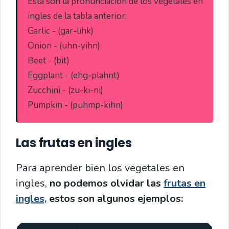
Esta son la pronunciación de los vegetales en 
ingles de la tabla anterior: 

Garlic - (gar-lihk)

Onion - (uhn-yihn)

Beet - (bit)

Eggplant - (ehg-plahnt)

Zucchini - (zu-ki-ni)

Pumpkin - (puhmp-kihn)
Las frutas en ingles
Para aprender bien los vegetales en
ingles,
no podemos olvidar las
frutas en
ingles,
estos son algunos ejemplos: