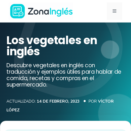
Saltar
MENÚ
al
contenido
Ir
a
Los vegetales en
la
inglés
portada
de
Descubre vegetales en inglés con
ZonaInglés
traducción y ejemplos útiles para hablar de
comida, recetas y compras en el
supermercado.
ACTUALIZADO:
14 DE FEBRERO, 2023
POR
VÍCTOR
LÓPEZ