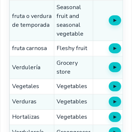
Seasonal
fruta o verdura
fruit and
▶
Oír
de temporada
seasonal
vegetable
fruta carnosa
Fleshy fruit
▶
Oír
Grocery
Verdulería
▶
Oír
store
Vegetales
Vegetables
▶
Oír
Verduras
Vegetables
▶
Oír
Hortalizas
Vegetables
▶
Oír