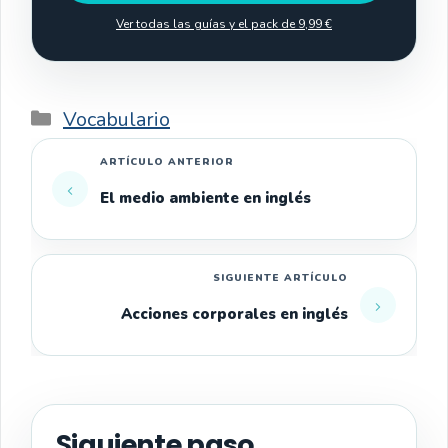
Ver todas las guías y el pack de 9,99 €
Categorías
Vocabulario
El medio ambiente en inglés
Acciones corporales en inglés
Siguiente paso