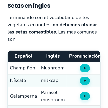
Setas en ingles
Terminando con el vocabulario de los
vegetales en ingles,
no debemos olvidar
las setas comestibles.
Las mas comunes
son:
Español
Inglés
Pronunciación
Champiñón
Mushroom
▶
Oír
Níscalo
milkcap
▶
Oír
Parasol
Galamperna
▶
Oír
mushroom