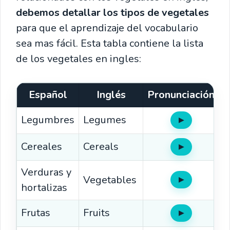
debemos detallar los tipos de vegetales
para que el aprendizaje del vocabulario
sea mas fácil. Esta tabla contiene la lista
de los vegetales en ingles:
Español
Inglés
Pronunciación
Legumbres
Legumes
▶
Oír
Cereales
Cereals
▶
Oír
Verduras y
Vegetables
▶
Oír
hortalizas
Frutas
Fruits
▶
Oír