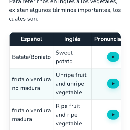
Para referirnos en ingles a los vegetales,
existen algunos términos importantes, los
cuales son:
Español
Inglés
Pronunciació
Sweet
Batata/Boniato
▶
Oír
potato
Unripe fruit
fruta o verdura
and unripe
▶
Oír
no madura
vegetable
Ripe fruit
fruta o verdura
and ripe
▶
Oír
madura
vegetable