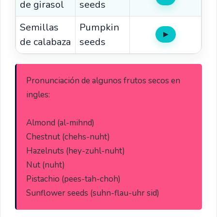
de girasol
seeds
Semillas
Pumpkin
▶
Oír
de calabaza
seeds
Pronunciación de algunos frutos secos en 
ingles:

Almond (al-mihnd)

Chestnut (chehs-nuht)

Hazelnuts (hey-zuhl-nuht)

Nut (nuht)

Pistachio (pees-tah-choh)

Sunflower seeds (suhn-flau-uhr sid)