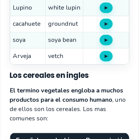
Lupino
white lupin
▶
Oír
cacahuete
groundnut
▶
Oír
soya
soya bean
▶
Oír
Arveja
vetch
▶
Oír
Los cereales en ingles
El termino vegetales engloba a muchos
productos para el consumo humano
, uno
de ellos son los cereales. Los mas
comunes son: