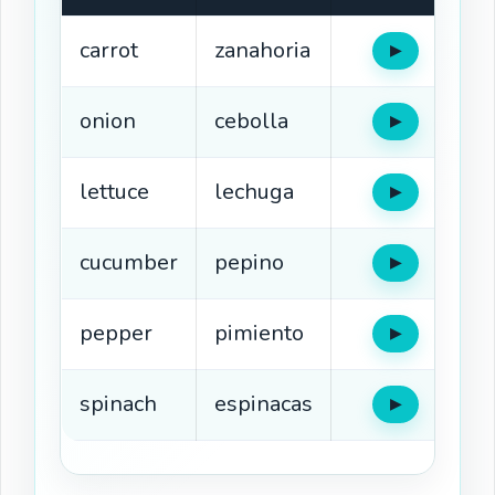
carrot
zanahoria
▶
Oír
onion
cebolla
▶
Oír
lettuce
lechuga
▶
Oír
cucumber
pepino
▶
Oír
pepper
pimiento
▶
Oír
spinach
espinacas
▶
Oír