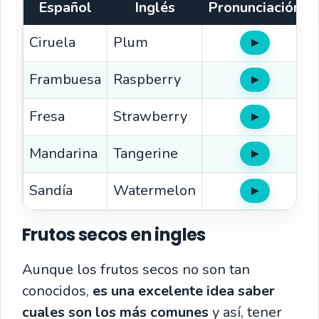
Español
Inglés
Pronunciación
Ciruela
Plum
▶
Oír
Frambuesa
Raspberry
▶
Oír
Fresa
Strawberry
▶
Oír
Mandarina
Tangerine
▶
Oír
Sandía
Watermelon
▶
Oír
Frutos secos en ingles
Aunque los frutos secos no son tan
conocidos,
es una excelente idea saber
cuales son los más comunes
y así, tener