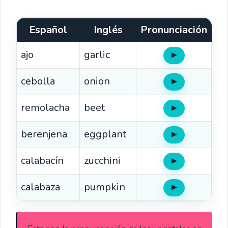
Español
Inglés
Pronunciación
ajo
garlic
▶
Oír
cebolla
onion
▶
Oír
remolacha
beet
▶
Oír
berenjena
eggplant
▶
Oír
calabacín
zucchini
▶
Oír
calabaza
pumpkin
▶
Oír