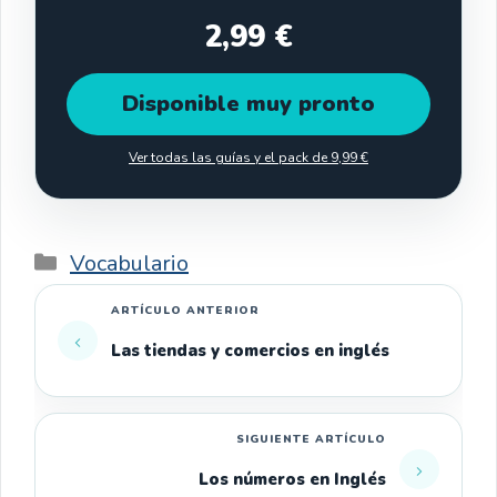
2,99 €
Disponible muy pronto
Ver todas las guías y el pack de 9,99 €
Categorías
Vocabulario
Las tiendas y comercios en inglés
Los números en Inglés