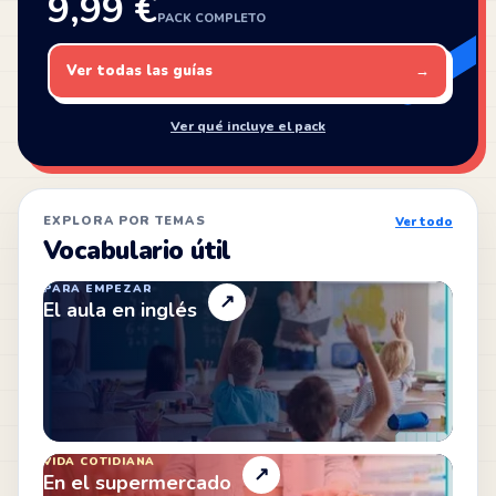
9,99 €
PACK COMPLETO
Ver todas las guías
→
Ver qué incluye el pack
EXPLORA POR TEMAS
Ver todo
Vocabulario útil
PARA EMPEZAR
↗
El aula en inglés
VIDA COTIDIANA
↗
En el supermercado