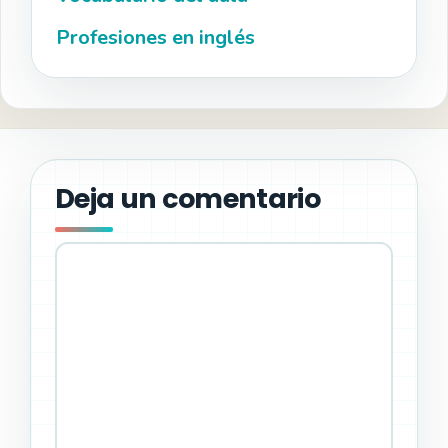
Profesiones en inglés
Deja un comentario
Comentario
Nombre
Correo
Web
electrónico