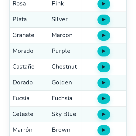
Rosa
Pink
▶
Oír
Plata
Silver
▶
Oír
Granate
Maroon
▶
Oír
Morado
Purple
▶
Oír
Castaño
Chestnut
▶
Oír
Dorado
Golden
▶
Oír
Fucsia
Fuchsia
▶
Oír
Celeste
Sky Blue
▶
Oír
Marrón
Brown
▶
Oír