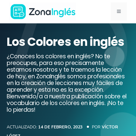
Saltar
MENÚ
al
contenido
Ir
a
Los Colores en inglés
la
portada
¿Conoces los colores en inglés? No te
de
preocupes, para eso precisamente
estamos nosotros y te traemos la lección
ZonaInglés
de hoy, en ZonaInglés somos profesionales
en la creación de lecciones muy fáciles de
aprender y esta no es la excepción.
Bienvenido/a a nuestra publicación sobre el
vocabulario de los colores en inglés. ¡No te
lo pierdas!
ACTUALIZADO:
14 DE FEBRERO, 2023
POR
VÍCTOR