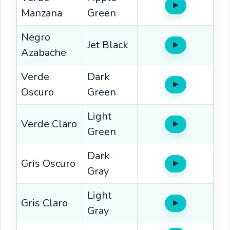
▶
Oír
Manzana
Green
Negro
Jet Black
▶
Oír
Azabache
Verde
Dark
▶
Oír
Oscuro
Green
Light
Verde Claro
▶
Oír
Green
Dark
Gris Oscuro
▶
Oír
Gray
Light
Gris Claro
▶
Oír
Gray