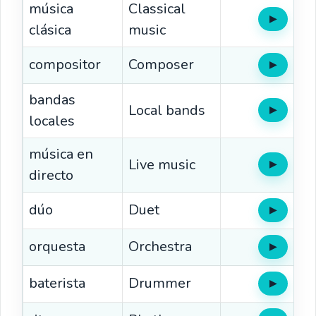
música
Classical
▶
Oír
clásica
music
compositor
Composer
▶
Oír
bandas
Local bands
▶
Oír
locales
música en
Live music
▶
Oír
directo
dúo
Duet
▶
Oír
orquesta
Orchestra
▶
Oír
baterista
Drummer
▶
Oír