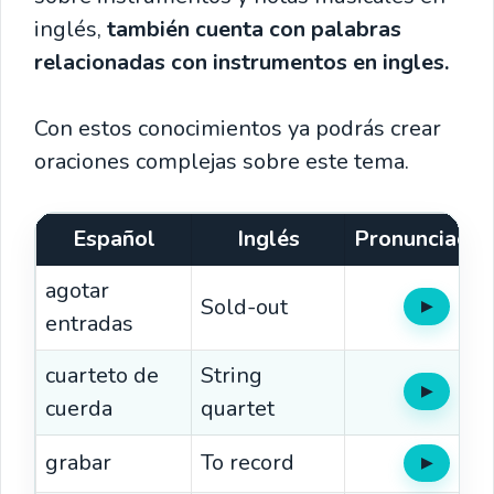
inglés,
también cuenta con palabras
relacionadas con instrumentos en ingles.
Con estos conocimientos ya podrás crear
oraciones complejas sobre este tema.
Español
Inglés
Pronunciació
agotar
Sold-out
▶
Oír
entradas
cuarteto de
String
▶
Oír
cuerda
quartet
grabar
To record
▶
Oír