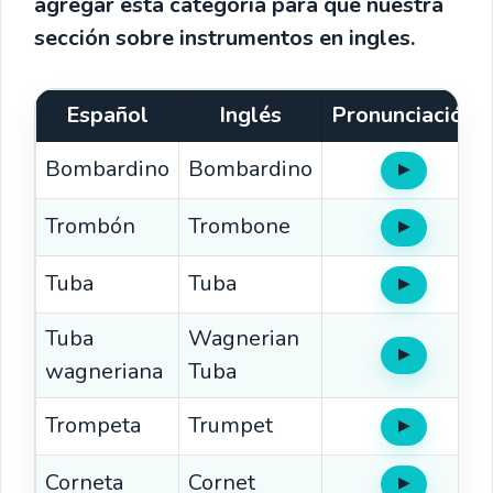
agregar esta categoría para que nuestra
sección sobre instrumentos en ingles.
Español
Inglés
Pronunciación
Bombardino
Bombardino
▶
Oír
Trombón
Trombone
▶
Oír
Tuba
Tuba
▶
Oír
Tuba
Wagnerian
▶
Oír
wagneriana
Tuba
Trompeta
Trumpet
▶
Oír
Corneta
Cornet
▶
Oír