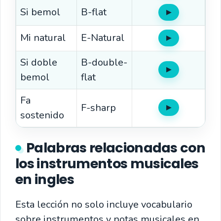
Si bemol
B-flat
▶
Oír
Mi natural
E-Natural
▶
Oír
Si doble
B-double-
▶
Oír
bemol
flat
Fa
F-sharp
▶
Oír
sostenido
Palabras relacionadas con
los instrumentos musicales
en ingles
Esta lección no solo incluye vocabulario
sobre instrumentos y notas musicales en