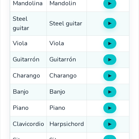
Mandolina
Mandolin
▶
Oír
Steel
Steel guitar
▶
Oír
guitar
Viola
Viola
▶
Oír
Guitarrón
Guitarrón
▶
Oír
Charango
Charango
▶
Oír
Banjo
Banjo
▶
Oír
Piano
Piano
▶
Oír
Clavicordio
Harpsichord
▶
Oír