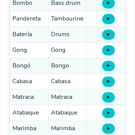
Bombo
Bass drum
▶
Oír
Pandereta
Tambourine
▶
Oír
Batería
Drums
▶
Oír
Gong
Gong
▶
Oír
Bongó
Bongo
▶
Oír
Cabasa
Cabasa
▶
Oír
Matraca
Matraca
▶
Oír
Atabaque
Atabaque
▶
Oír
Marimba
Marimba
▶
Oír