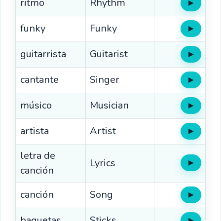
ritmo
Rhythm
▶
Oír
funky
Funky
▶
Oír
guitarrista
Guitarist
▶
Oír
cantante
Singer
▶
Oír
músico
Musician
▶
Oír
artista
Artist
▶
Oír
letra de
Lyrics
▶
Oír
canción
canción
Song
▶
Oír
baquetas
Sticks
▶