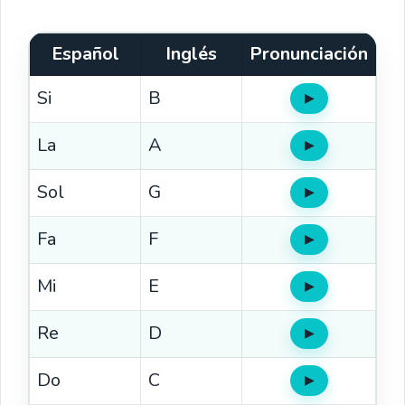
Español
Inglés
Pronunciación
Si
B
▶
Oír
La
A
▶
Oír
Sol
G
▶
Oír
Fa
F
▶
Oír
Mi
E
▶
Oír
Re
D
▶
Oír
Do
C
▶
Oír