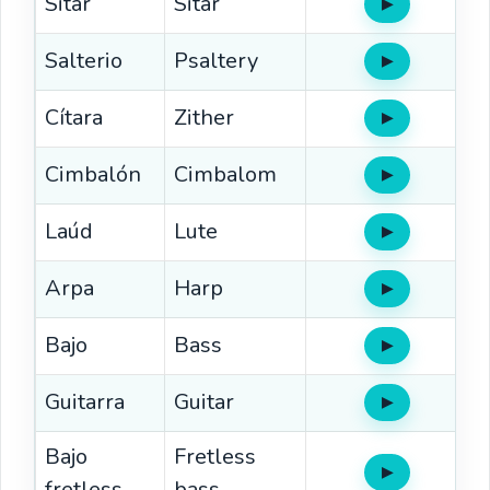
Sitar
Sitar
▶
Oír
Salterio
Psaltery
▶
Oír
Cítara
Zither
▶
Oír
Cimbalón
Cimbalom
▶
Oír
Laúd
Lute
▶
Oír
Arpa
Harp
▶
Oír
Bajo
Bass
▶
Oír
Guitarra
Guitar
▶
Oír
Bajo
Fretless
▶
Oír
fretless
bass