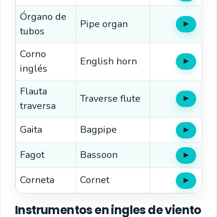
Órgano de
Pipe organ
▶
Oír
tubos
Corno
English horn
▶
Oír
inglés
Flauta
Traverse flute
▶
Oír
traversa
Gaita
Bagpipe
▶
Oír
Fagot
Bassoon
▶
Oír
Corneta
Cornet
▶
Oír
Instrumentos en ingles de viento