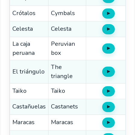
Crótalos
Cymbals
▶
Oír
Celesta
Celesta
▶
Oír
La caja
Peruvian
▶
Oír
peruana
box
The
El triángulo
▶
Oír
triangle
Taiko
Taiko
▶
Oír
Castañuelas
Castanets
▶
Oír
Maracas
Maracas
▶
Oír