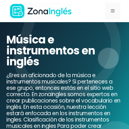
Saltar
MENÚ
al
contenido
Ir
a
Música e
la
instrumentos en
portada
inglés
de
ZonaInglés
¿Eres un aficionado de la música e
instrumentos musicales? Si perteneces a
ese grupo, entonces estás en el sitio web
correcto. En zonaingles somos expertos en
crear publicaciones sobre el vocabulario en
inglés. En esta ocasión, nuestra lección
estará enfocada en los instrumentos en
ingles. Clasificación de los instrumentos
musicales en ingles Para poder crear