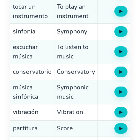
tocar un
To play an
▶
Oír
instrumento
instrument
sinfonía
Symphony
▶
Oír
escuchar
To listen to
▶
Oír
música
music
conservatorio
Conservatory
▶
Oír
música
Symphonic
▶
Oír
sinfónica
music
vibración
Vibration
▶
Oír
partitura
Score
▶
Oír