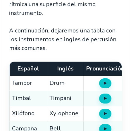
rítmica una superficie del mismo
instrumento.
A continuación, dejaremos una tabla con
los instrumentos en ingles de percusión
más comunes.
Español
Inglés
Pronunciación
Tambor
Drum
▶
Oír
Timbal
Timpani
▶
Oír
Xilófono
Xylophone
▶
Oír
Campana
Bell
▶
Oír