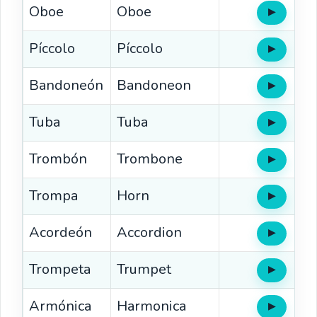
Oboe
Oboe
▶
Oír
Píccolo
Píccolo
▶
Oír
Bandoneón
Bandoneon
▶
Oír
Tuba
Tuba
▶
Oír
Trombón
Trombone
▶
Oír
Trompa
Horn
▶
Oír
Acordeón
Accordion
▶
Oír
Trompeta
Trumpet
▶
Oír
Armónica
Harmonica
▶
Oír