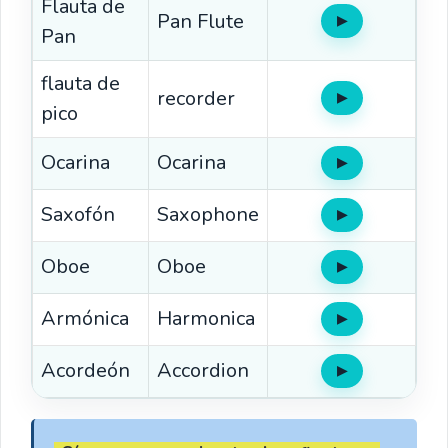
Flauta de
Pan Flute
▶
Oír
Pan
flauta de
recorder
▶
Oír
pico
Ocarina
Ocarina
▶
Oír
Saxofón
Saxophone
▶
Oír
Oboe
Oboe
▶
Oír
Armónica
Harmonica
▶
Oír
Acordeón
Accordion
▶
Oír