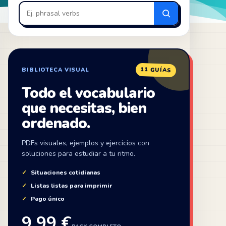
en
ZonaIngles
11 GUÍAS
BIBLIOTECA VISUAL
Todo el vocabulario
que necesitas, bien
ordenado.
PDFs visuales, ejemplos y ejercicios con
soluciones para estudiar a tu ritmo.
Situaciones cotidianas
Listas listas para imprimir
Pago único
9,99 €