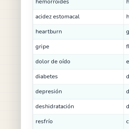
hemorroides
acidez estomacal
heartburn
g
gripe
f
dolor de oído
e
diabetes
d
depresión
deshidratación
d
resfrío
c