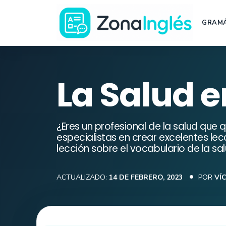
Saltar
al
GRAMÁ
contenido
Ir
a
la
La Salud e
portada
de
ZonaInglés
¿Eres un profesional de la salud que q
especialistas en crear excelentes le
lección sobre el vocabulario de la sa
ACTUALIZADO:
14 DE FEBRERO, 2023
POR
VÍ