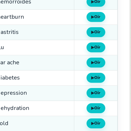
hemorroides
▶
Oír
heartburn
▶
Oír
astritis
▶
Oír
lu
▶
Oír
ar ache
▶
Oír
iabetes
▶
Oír
depression
▶
Oír
ehydration
▶
Oír
old
▶
Oír