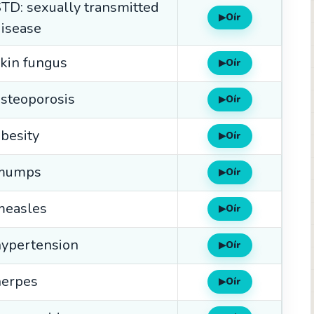
TD: sexually transmitted
▶
Oír
isease
kin fungus
▶
Oír
steoporosis
▶
Oír
besity
▶
Oír
mumps
▶
Oír
measles
▶
Oír
hypertension
▶
Oír
herpes
▶
Oír