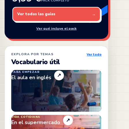
PACK COMPLETO
Ver todas las guías
→
Ver qué incluye el pack
EXPLORA POR TEMAS
Ver todo
Vocabulario útil
PARA EMPEZAR
↗
El aula en inglés
VIDA COTIDIANA
↗
En el supermercado