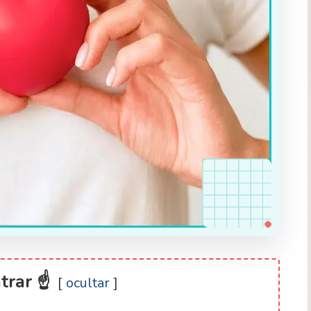
ntrar ☝
ocultar