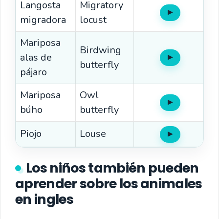
Langosta
Migratory
▶
Oír
migradora
locust
Mariposa
Birdwing
alas de
▶
Oír
butterfly
pájaro
Mariposa
Owl
▶
Oír
búho
butterfly
Piojo
Louse
▶
Oír
Los niños también pueden
aprender sobre los animales
en ingles