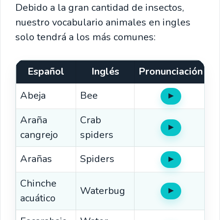
Debido a la gran cantidad de insectos,
nuestro vocabulario animales en ingles
solo tendrá a los más comunes:
Español
Inglés
Pronunciación
Abeja
Bee
▶
Oír
Araña
Crab
▶
Oír
cangrejo
spiders
Arañas
Spiders
▶
Oír
Chinche
Waterbug
▶
Oír
acuático