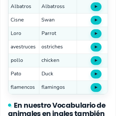
Albatros
Albatross
▶
Oír
Cisne
Swan
▶
Oír
Loro
Parrot
▶
Oír
avestruces
ostriches
▶
Oír
pollo
chicken
▶
Oír
Pato
Duck
▶
Oír
flamencos
flamingos
▶
Oír
En nuestro Vocabulario de
animales en ingles también