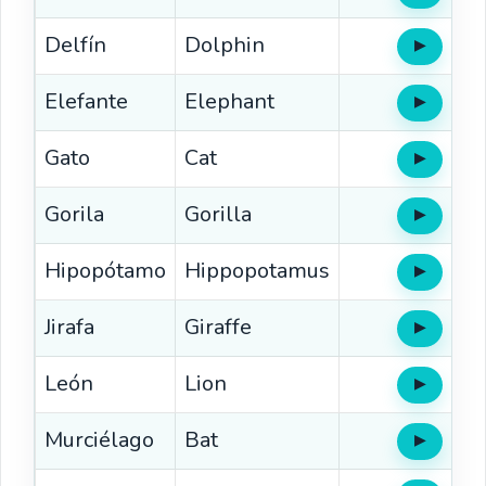
Delfín
Dolphin
▶
Oír
Elefante
Elephant
▶
Oír
Gato
Cat
▶
Oír
Gorila
Gorilla
▶
Oír
Hipopótamo
Hippopotamus
▶
Oír
Jirafa
Giraffe
▶
Oír
León
Lion
▶
Oír
Murciélago
Bat
▶
Oír