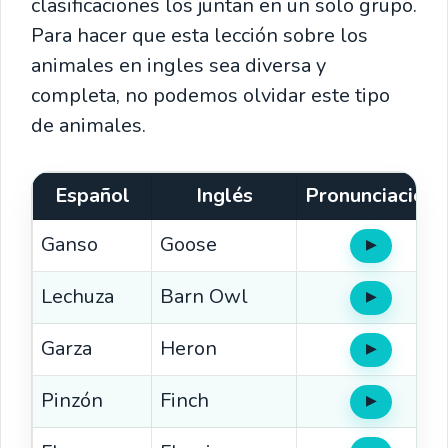
clasificaciones los juntan en un solo grupo.
Para hacer que esta lección sobre los
animales en ingles sea diversa y
completa, no podemos olvidar este tipo
de animales.
Español
Inglés
Pronunciación
Ganso
Goose
▶
Oír
Lechuza
Barn Owl
▶
Oír
Garza
Heron
▶
Oír
Pinzón
Finch
▶
Oír