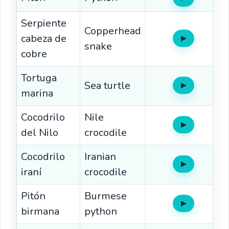
Oír
Serpiente
Copperhead
cabeza de
▶
Oír
snake
cobre
Tortuga
Sea turtle
▶
Oír
marina
Cocodrilo
Nile
▶
Oír
del Nilo
crocodile
Cocodrilo
Iranian
▶
Oír
iraní
crocodile
Pitón
Burmese
▶
Oír
birmana
python