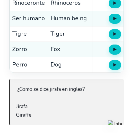
Rinoceronte
Rhinoceros
▶
Oír
Ser humano
Human being
▶
Oír
Tigre
Tiger
▶
Oír
Zorro
Fox
▶
Oír
Perro
Dog
▶
Oír
 ¿Como se dice jirafa en ingles?

Jirafa

Giraffe  
Info