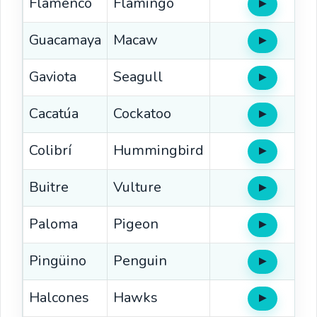
Flamenco
Flamingo
▶
Oír
Guacamaya
Macaw
▶
Oír
Gaviota
Seagull
▶
Oír
Cacatúa
Cockatoo
▶
Oír
Colibrí
Hummingbird
▶
Oír
Buitre
Vulture
▶
Oír
Paloma
Pigeon
▶
Oír
Pingüino
Penguin
▶
Oír
Halcones
Hawks
▶
Oír