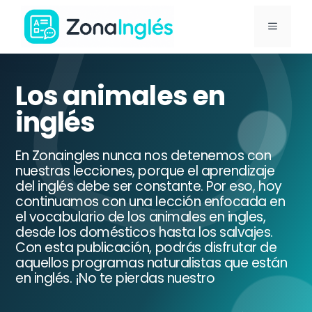
Saltar
MENÚ
al
contenido
Ir
a
Los animales en
la
inglés
portada
de
En Zonaingles nunca nos detenemos con
ZonaInglés
nuestras lecciones, porque el aprendizaje
del inglés debe ser constante. Por eso, hoy
continuamos con una lección enfocada en
el vocabulario de los animales en ingles,
desde los domésticos hasta los salvajes.
Con esta publicación, podrás disfrutar de
aquellos programas naturalistas que están
en inglés. ¡No te pierdas nuestro