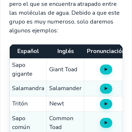
pero el que se encuentra atrapado entre
las moléculas de agua. Debido a que este
grupo es muy numeroso, solo daremos
algunos ejemplos:
Español
Inglés
Pronunciación
Sapo
Giant Toad
▶
Oír
gigante
Salamandra
Salamander
▶
Oír
Tritón
Newt
▶
Oír
Sapo
Common
▶
Oír
común
Toad