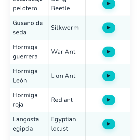
▶
Oír
pelotero
Beetle
Gusano de
Silkworm
▶
Oír
seda
Hormiga
War Ant
▶
Oír
guerrera
Hormiga
Lion Ant
▶
Oír
León
Hormiga
Red ant
▶
Oír
roja
Langosta
Egyptian
▶
Oír
egipcia
locust