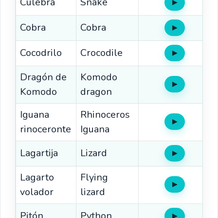
Culebra
Snake
▶
Oír
Cobra
Cobra
▶
Oír
Cocodrilo
Crocodile
▶
Oír
Dragón de
Komodo
▶
Oír
Komodo
dragon
Iguana
Rhinoceros
▶
Oír
rinoceronte
Iguana
Lagartija
Lizard
▶
Oír
Lagarto
Flying
▶
Oír
volador
lizard
Pitón
Python
▶