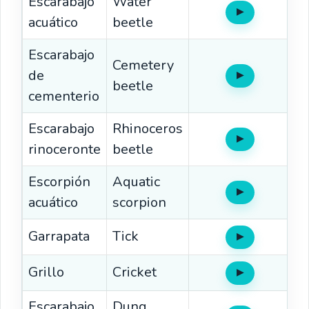
Escarabajo
Water
▶
Oír
acuático
beetle
Escarabajo
Cemetery
de
▶
Oír
beetle
cementerio
Escarabajo
Rhinoceros
▶
Oír
rinoceronte
beetle
Escorpión
Aquatic
▶
Oír
acuático
scorpion
Garrapata
Tick
▶
Oír
Grillo
Cricket
▶
Oír
Escarabajo
Dung