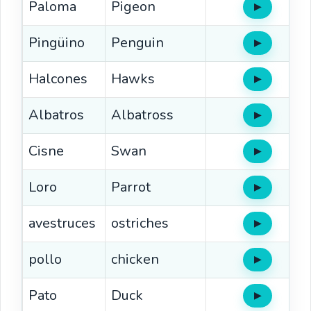
Paloma
Pigeon
▶
Oír
Pingüino
Penguin
▶
Oír
Halcones
Hawks
▶
Oír
Albatros
Albatross
▶
Oír
Cisne
Swan
▶
Oír
Loro
Parrot
▶
Oír
avestruces
ostriches
▶
Oír
pollo
chicken
▶
Oír
Pato
Duck
▶
Oír