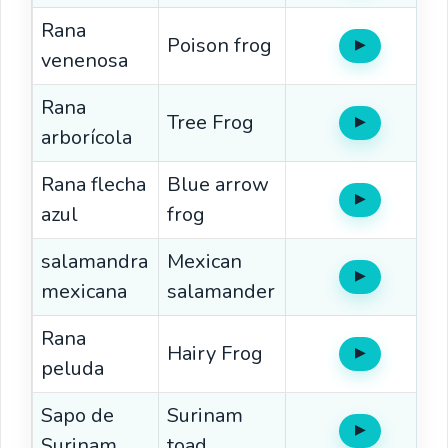
Rana
Poison frog
▶
Oír
venenosa
Rana
Tree Frog
▶
Oír
arborícola
Rana flecha
Blue arrow
▶
Oír
azul
frog
salamandra
Mexican
▶
Oír
mexicana
salamander
Rana
Hairy Frog
▶
Oír
peluda
Sapo de
Surinam
▶
Oír
Surinam
toad