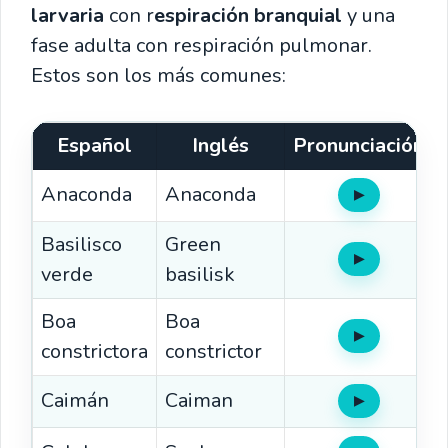
larvaria
con r
espiración branquial
y una
fase adulta con respiración pulmonar.
Estos son los más comunes:
Español
Inglés
Pronunciación
Anaconda
Anaconda
▶
Oír
Basilisco
Green
▶
Oír
verde
basilisk
Boa
Boa
▶
Oír
constrictora
constrictor
Caimán
Caiman
▶
Oír