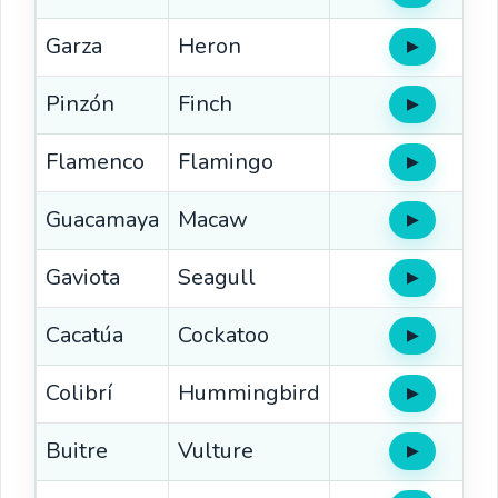
Garza
Heron
▶
Oír
Pinzón
Finch
▶
Oír
Flamenco
Flamingo
▶
Oír
Guacamaya
Macaw
▶
Oír
Gaviota
Seagull
▶
Oír
Cacatúa
Cockatoo
▶
Oír
Colibrí
Hummingbird
▶
Oír
Buitre
Vulture
▶
Oír