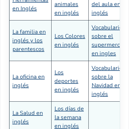
animales
del aula en
en Inglés
en inglés
inglés
Vocabulario
La familia en
Los Colores
sobre el
inglés y los
en inglés
supermercad
parentescos
en ingles
Vocabulario
Los
La oficina en
sobre la
deportes
inglés
Navidad en
en inglés
inglés
Los días de
La Salud en
la semana
inglés
en inglés