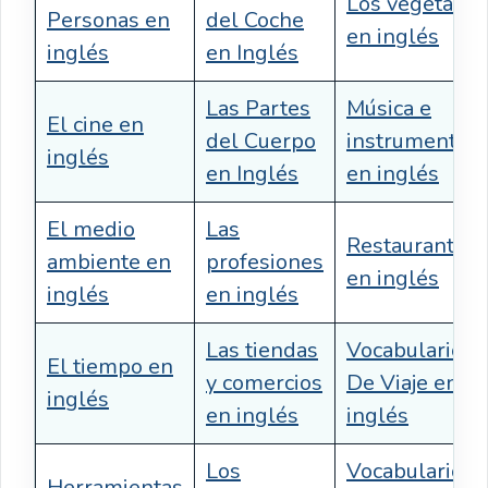
Los vegetales
Personas en
del Coche
en inglés
inglés
en Inglés
Las Partes
Música e
El cine en
del Cuerpo
instrumentos
inglés
en Inglés
en inglés
El medio
Las
Restaurante
ambiente en
profesiones
en inglés
inglés
en inglés
Las tiendas
Vocabulario
El tiempo en
y comercios
De Viaje en
inglés
en inglés
inglés
Los
Vocabulario
Herramientas