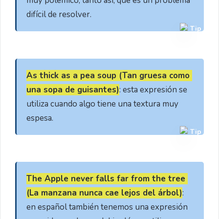
muy polémico, tanto así, que es un problema 
difícil de resolver.
Tip
As thick as a pea soup (Tan gruesa como 
una sopa de guisantes)
: esta expresión se 
utiliza cuando algo tiene una textura muy 
espesa.
Tip
The Apple never falls far from the tree 
(La manzana nunca cae lejos del árbol)
: 
en español también tenemos una expresión 