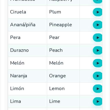
Oír
Ciruela
Plum
▶
Oír
Ananá/piña
Pineapple
▶
Oír
Pera
Pear
▶
Oír
Durazno
Peach
▶
Oír
Melón
Melón
▶
Oír
Naranja
Orange
▶
Oír
Limón
Lemon
▶
Oír
Lima
Lime
▶
Oír