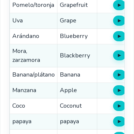
Pomelo/toronja
Grapefruit
▶
Oír
Uva
Grape
▶
Oír
Arándano
Blueberry
▶
Oír
Mora,
Blackberry
▶
Oír
zarzamora
Banana/plátano
Banana
▶
Oír
Manzana
Apple
▶
Oír
Coco
Coconut
▶
Oír
papaya
papaya
▶
Oír