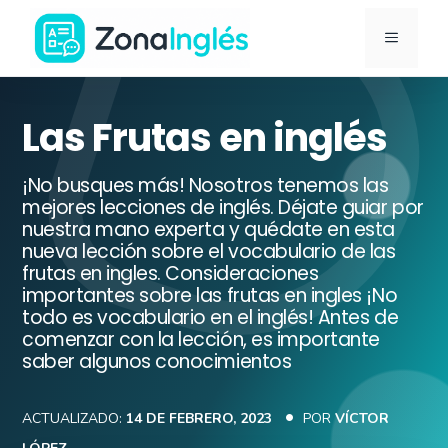
Saltar
MENÚ
al
contenido
Ir
a
Las Frutas en inglés
la
portada
¡No busques más! Nosotros tenemos las
de
mejores lecciones de inglés. Déjate guiar por
nuestra mano experta y quédate en esta
ZonaInglés
nueva lección sobre el vocabulario de las
frutas en ingles. Consideraciones
importantes sobre las frutas en ingles ¡No
todo es vocabulario en el inglés! Antes de
comenzar con la lección, es importante
saber algunos conocimientos
ACTUALIZADO:
14 DE FEBRERO, 2023
POR
VÍCTOR