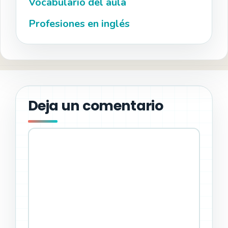
Vocabulario del aula
Profesiones en inglés
Deja un comentario
Comentario
Nombre
Correo
Web
electrónico