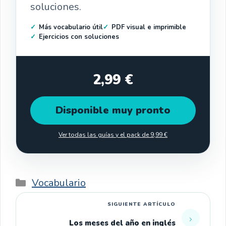
soluciones.
Más vocabulario útil
PDF visual e imprimible
Ejercicios con soluciones
2,99 €
Disponible muy pronto
Ver todas las guías y el pack de 9,99 €
Categorías
Vocabulario
Los meses del año en inglés