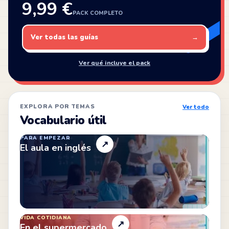
9,99 €
PACK COMPLETO
Ver todas las guías
→
Ver qué incluye el pack
EXPLORA POR TEMAS
Ver todo
Vocabulario útil
PARA EMPEZAR
↗
El aula en inglés
VIDA COTIDIANA
↗
En el supermercado