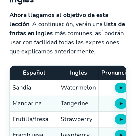
Ahora llegamos al objetivo de esta
lección
. A continuación, verán una
lista de
frutas en ingles
más comunes, así podrán
usar con facilidad todas las expresiones
que explicamos anteriormente.
Español
Inglés
Pronunciaci
Sandía
Watermelon
▶
Oír
Mandarina
Tangerine
▶
Oír
Frutilla/fresa
Strawberry
▶
Oír
Frambuesa
Raspberry
▶