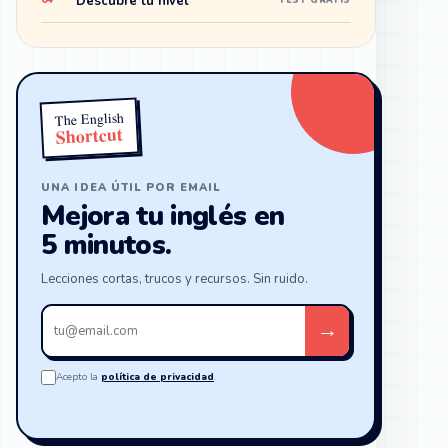
Descubre tu nivel
04
TEST GRATIS
The English
Shortcut
UNA IDEA ÚTIL POR EMAIL
Mejora tu inglés en
5 minutos.
Lecciones cortas, trucos y recursos. Sin ruido.
Tu
→
email
Acepto la
política de privacidad
.