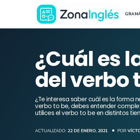
Saltar
al
GRAMÁ
contenido
Ir
a
la
¿Cuál es l
portada
de
del verbo 
ZonaInglés
¿Te interesa saber cuál es la forma 
verbo to be, debes entender comple
utilices el verbo to be en distintos t
ACTUALIZADO:
22 DE ENERO, 2021
POR
VÍCT