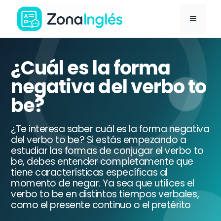
Saltar
MENÚ
al
contenido
Ir
a
¿Cuál es la forma
la
negativa del verbo to
portada
be?
de
ZonaInglés
¿Te interesa saber cuál es la forma negativa
del verbo to be? Si estás empezando a
estudiar las formas de conjugar el verbo to
be, debes entender completamente que
tiene características específicas al
momento de negar. Ya sea que utilices el
verbo to be en distintos tiempos verbales,
como el presente continuo o el pretérito