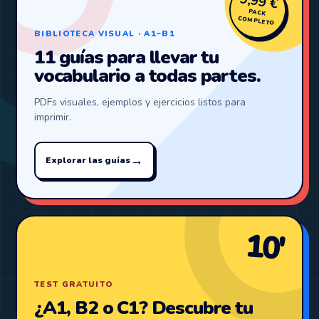
9,99 €
PACK
COMPLETO
BIBLIOTECA VISUAL · A1–B1
11 guías para llevar tu
vocabulario a todas partes.
PDFs visuales, ejemplos y ejercicios listos para
imprimir.
→
Explorar las guías
10′
TEST GRATUITO
¿A1, B2 o C1? Descubre tu