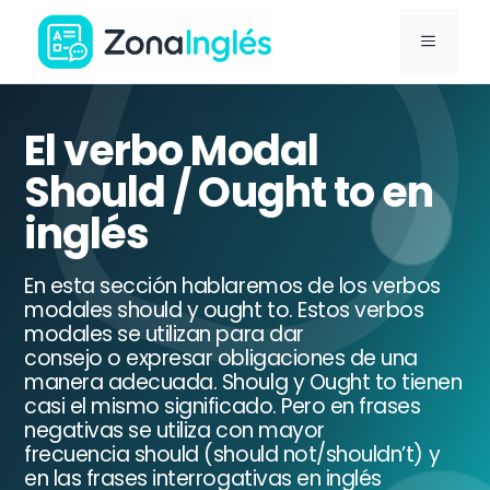
Saltar
MENÚ
al
contenido
Ir
a
El verbo Modal
la
Should / Ought to en
portada
inglés
de
ZonaInglés
En esta sección hablaremos de los verbos
modales should y ought to. Estos verbos
modales se utilizan para dar
consejo o expresar obligaciones de una
manera adecuada. Shoulg y Ought to tienen
casi el mismo significado. Pero en frases
negativas se utiliza con mayor
frecuencia should (should not/shouldn’t) y
en las frases interrogativas en inglés