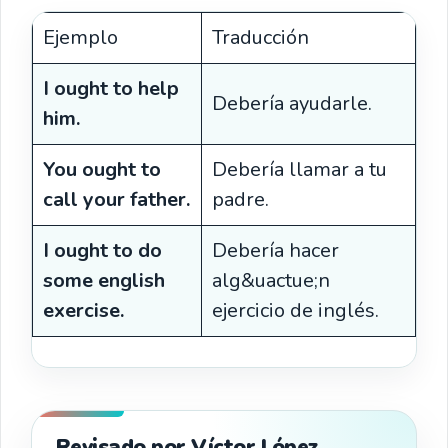
Ejemplo
Traducción
I ought to help
Debería ayudarle.
him.
You ought to
Debería llamar a tu
call your father.
padre.
I ought to do
Debería hacer
some english
alg&uactue;n
exercise.
ejercicio de inglés.
Revisado por Víctor López