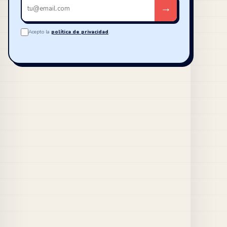
Tu
→
email
Acepto la
política de privacidad
.