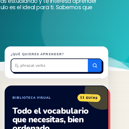
stás estudiando y te interesa aprender
ulo es el ideal para ti. Sabemos que
Buscar
¿QUÉ QUIERES APRENDER?
en
ZonaIngles
11 GUÍAS
BIBLIOTECA VISUAL
Todo el vocabulario
que necesitas, bien
ordenado.