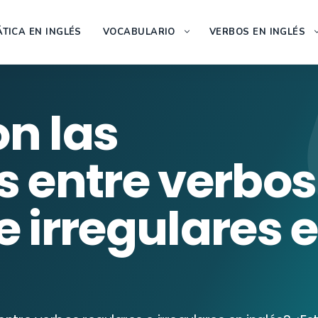
TICA EN INGLÉS
VOCABULARIO
VERBOS EN INGLÉS
n las
s entre verbos
e irregulares 