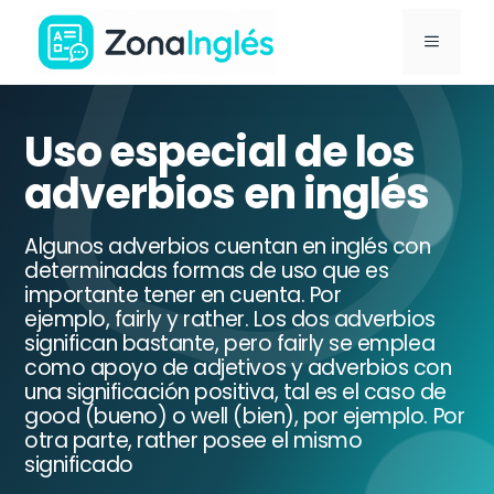
Saltar
MENÚ
al
contenido
Ir
a
Uso especial de los
la
adverbios en inglés
portada
de
Algunos adverbios cuentan en inglés con
ZonaInglés
determinadas formas de uso que es
importante tener en cuenta. Por
ejemplo, fairly y rather. Los dos adverbios
significan bastante, pero fairly se emplea
como apoyo de adjetivos y adverbios con
una significación positiva, tal es el caso de
good (bueno) o well (bien), por ejemplo. Por
otra parte, rather posee el mismo
significado