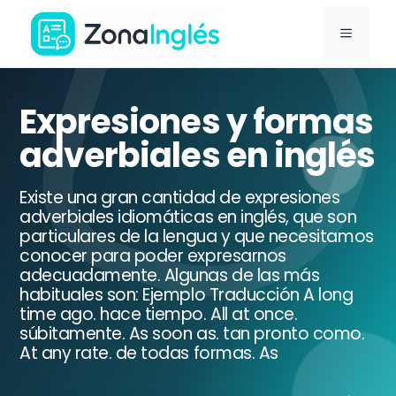
Saltar
MENÚ
al
contenido
Ir
a
Expresiones y formas
la
adverbiales en inglés
portada
de
Existe una gran cantidad de expresiones
ZonaInglés
adverbiales idiomáticas en inglés, que son
particulares de la lengua y que necesitamos
conocer para poder expresarnos
adecuadamente. Algunas de las más
habituales son: Ejemplo Traducción A long
time ago. hace tiempo. All at once.
súbitamente. As soon as. tan pronto como.
At any rate. de todas formas. As