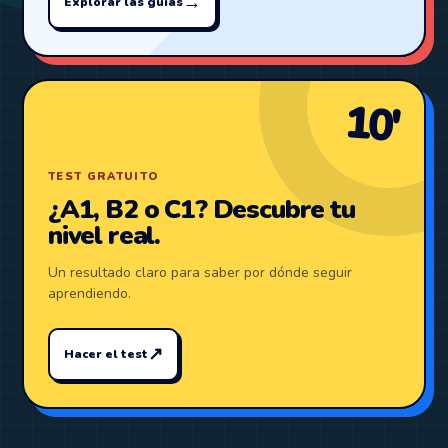
→
Explorar las guías
10′
TEST GRATUITO
¿A1, B2 o C1? Descubre tu
nivel real.
Un resultado claro para saber por dónde seguir
aprendiendo.
↗
Hacer el test