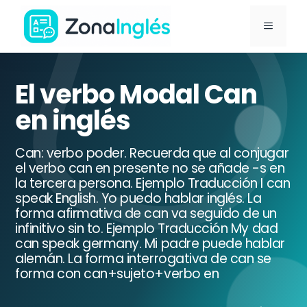
Saltar
MENÚ
al
contenido
Ir
a
El verbo Modal Can
la
en inglés
portada
de
Can: verbo poder. Recuerda que al conjugar
ZonaInglés
el verbo can en presente no se añade -s en
la tercera persona. Ejemplo Traducción I can
speak English. Yo puedo hablar inglés. La
forma afirmativa de can va seguido de un
infinitivo sin to. Ejemplo Traducción My dad
can speak germany. Mi padre puede hablar
alemán. La forma interrogativa de can se
forma con can+sujeto+verbo en