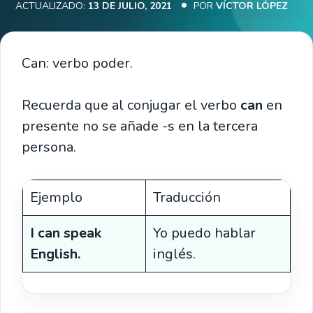
ACTUALIZADO:
13 DE JULIO, 2021
POR
VÍCTOR LÓPEZ
Can: verbo poder.
Recuerda que al conjugar el verbo
can
en
presente no se añade -s en la tercera
persona.
Ejemplo
Traducción
I can speak
Yo puedo hablar
English.
inglés.