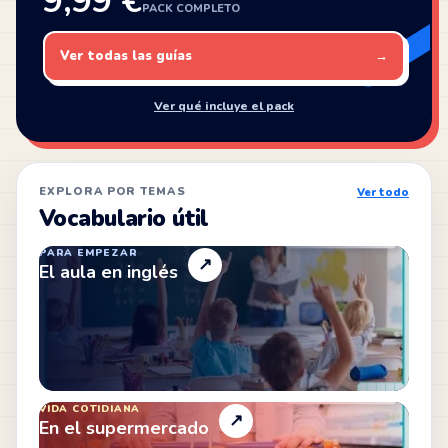
9,99 €
PACK COMPLETO
Ver todas las guías
→
Ver qué incluye el pack
EXPLORA POR TEMAS
Ver todo
Vocabulario útil
PARA EMPEZAR
↗
El aula en inglés
VIDA COTIDIANA
↗
En el supermercado