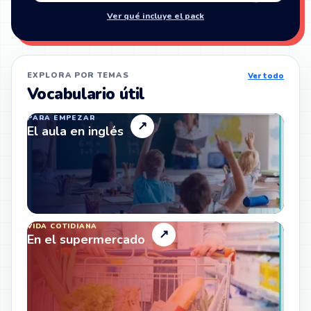
Ver qué incluye el pack
EXPLORA POR TEMAS
Ver todo
Vocabulario útil
PARA EMPEZAR
↗
El aula en inglés
VIDA COTIDIANA
↗
En el supermercado