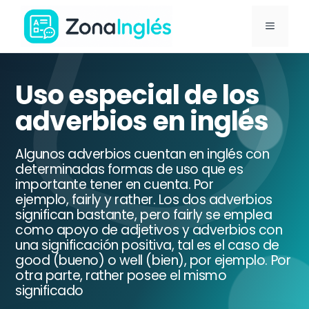
Saltar
MENÚ
al
contenido
Ir
a
Uso especial de los
la
adverbios en inglés
portada
de
Algunos adverbios cuentan en inglés con
ZonaInglés
determinadas formas de uso que es
importante tener en cuenta. Por
ejemplo, fairly y rather. Los dos adverbios
significan bastante, pero fairly se emplea
como apoyo de adjetivos y adverbios con
una significación positiva, tal es el caso de
good (bueno) o well (bien), por ejemplo. Por
otra parte, rather posee el mismo
significado