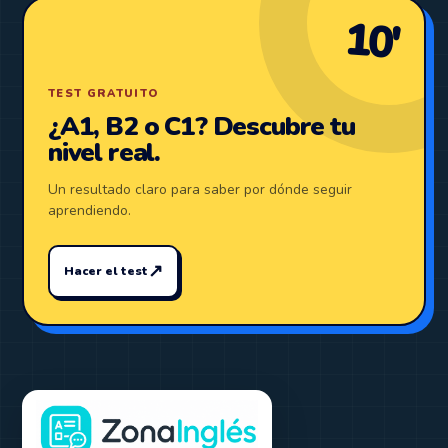
10′
TEST GRATUITO
¿A1, B2 o C1? Descubre tu
nivel real.
Un resultado claro para saber por dónde seguir
aprendiendo.
↗
Hacer el test