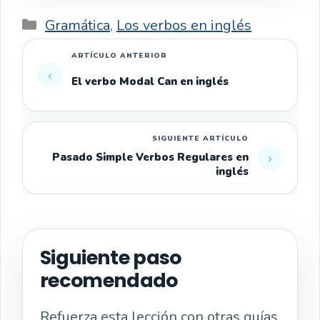
Categorías
Gramática
,
Los verbos en inglés
El verbo Modal Can en inglés
Pasado Simple Verbos Regulares en
inglés
Siguiente paso
recomendado
Refuerza esta lección con otras guías