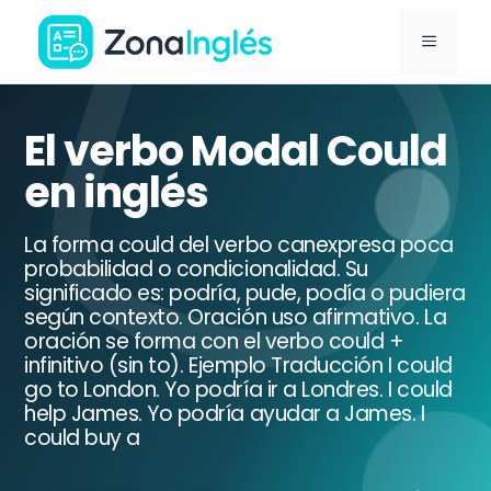
Saltar
MENÚ
al
contenido
Ir
a
El verbo Modal Could
la
en inglés
portada
de
La forma could del verbo canexpresa poca
ZonaInglés
probabilidad o condicionalidad. Su
significado es: podría, pude, podía o pudiera
según contexto. Oración uso afirmativo. La
oración se forma con el verbo could +
infinitivo (sin to). Ejemplo Traducción I could
go to London. Yo podría ir a Londres. I could
help James. Yo podría ayudar a James. I
could buy a