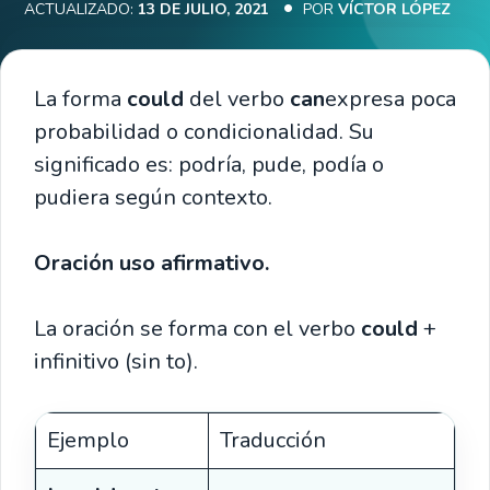
ACTUALIZADO:
13 DE JULIO, 2021
POR
VÍCTOR LÓPEZ
La forma
could
del verbo
can
expresa poca
probabilidad o condicionalidad. Su
significado es: podría, pude, podía o
pudiera según contexto.
Oración uso afirmativo.
La oración se forma con el verbo
could
+
infinitivo (sin to).
Ejemplo
Traducción