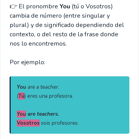
👉
El pronombre
You
(tú o Vosotros)
cambia de número (entre singular y
plural) y de significado dependiendo del
contexto, o del resto de la frase donde
nos lo encontremos.
Por ejemplo:
You 
are a teacher
. 
(
Tú
) eres una profesora.

You
 are teachers.
Vosotros
 sois profesores.