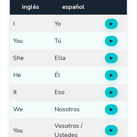
inglés
español
I
Yo
▶
Oír
You
Tú
▶
Oír
She
Ella
▶
Oír
He
Él
▶
Oír
It
Eso
▶
Oír
We
Nosotros
▶
Oír
Vosotros /
You
▶
Oír
Ustedes