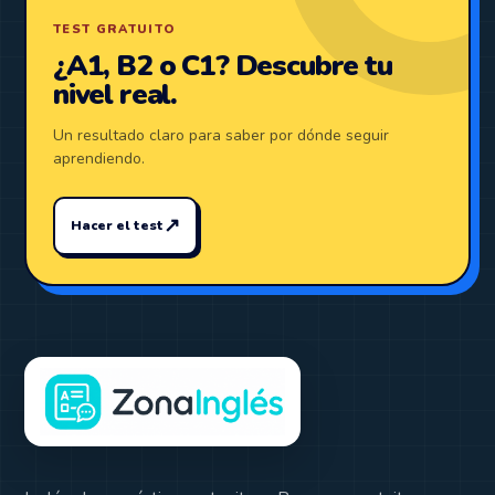
TEST GRATUITO
¿A1, B2 o C1? Descubre tu
nivel real.
Un resultado claro para saber por dónde seguir
aprendiendo.
↗
Hacer el test