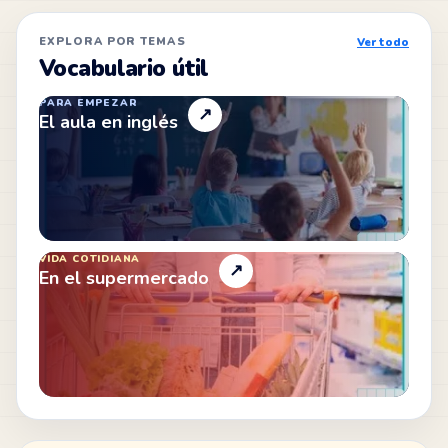
EXPLORA POR TEMAS
Ver todo
Vocabulario útil
PARA EMPEZAR
↗
El aula en inglés
VIDA COTIDIANA
↗
En el supermercado