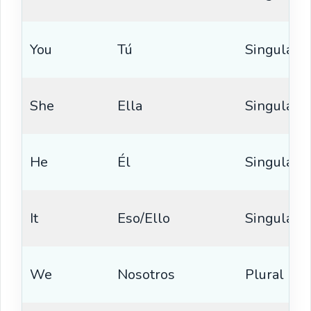
You
Tú
Singular
She
Ella
Singular
He
Él
Singular
It
Eso/Ello
Singular
We
Nosotros
Plural