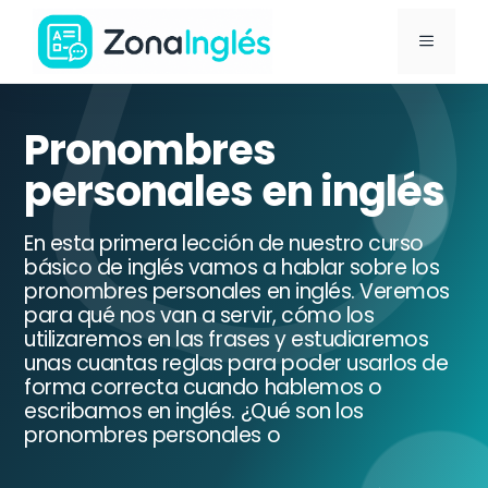
Saltar
MENÚ
al
contenido
Ir
a
Pronombres
la
personales en inglés
portada
de
En esta primera lección de nuestro curso
ZonaInglés
básico de inglés vamos a hablar sobre los
pronombres personales en inglés. Veremos
para qué nos van a servir, cómo los
utilizaremos en las frases y estudiaremos
unas cuantas reglas para poder usarlos de
forma correcta cuando hablemos o
escribamos en inglés. ¿Qué son los
pronombres personales o