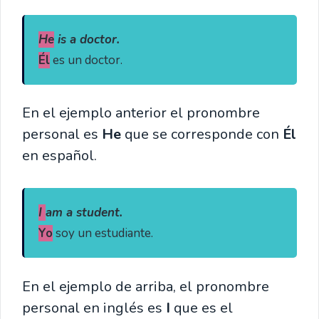
He
 is a doctor.
Él
 es un doctor.
En el ejemplo anterior el pronombre
personal es
He
que se corresponde con
Él
en español.
I 
am a student.
Yo
 soy un estudiante.
En el ejemplo de arriba, el pronombre
personal en inglés es
I
que es el