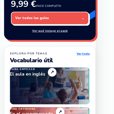
9,99 €
PACK COMPLETO
Ver todas las guías
→
Ver qué incluye el pack
EXPLORA POR TEMAS
Ver todo
Vocabulario útil
PARA EMPEZAR
↗
El aula en inglés
VIDA COTIDIANA
↗
En el supermercado