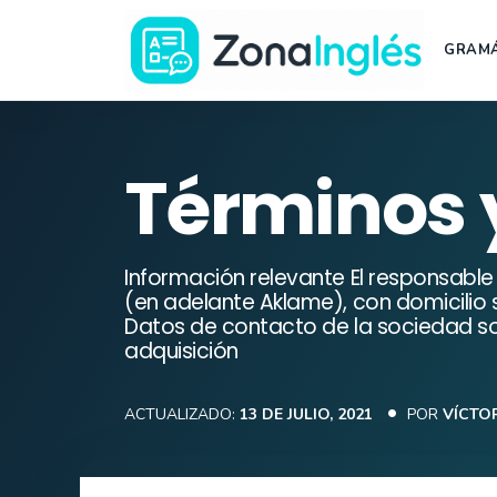
Saltar
al
GRAMÁ
contenido
Ir
a
la
Términos 
portada
de
ZonaInglés
Información relevante El responsabl
(en adelante Aklame), con domicilio s
Datos de contacto de la sociedad son
adquisición
ACTUALIZADO:
13 DE JULIO, 2021
POR
VÍCTO