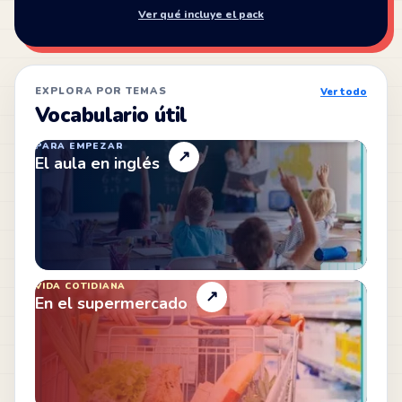
Ver qué incluye el pack
EXPLORA POR TEMAS
Ver todo
Vocabulario útil
PARA EMPEZAR
↗
El aula en inglés
VIDA COTIDIANA
↗
En el supermercado