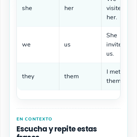
she
her
visited
her.
She
we
us
invited
us.
I met
they
them
them.
EN CONTEXTO
Escucha y repite estas