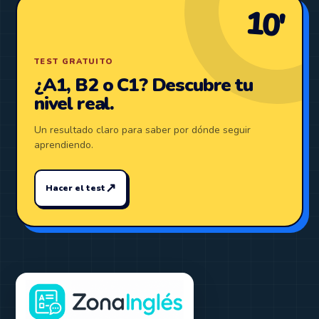
10′
TEST GRATUITO
¿A1, B2 o C1? Descubre tu
nivel real.
Un resultado claro para saber por dónde seguir
aprendiendo.
↗
Hacer el test