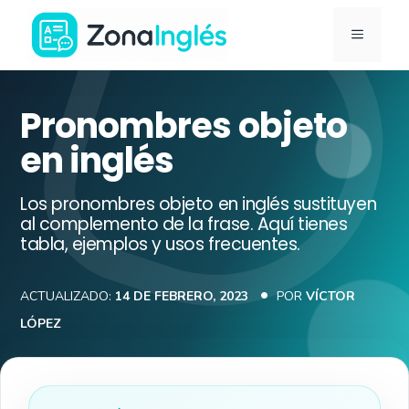
Saltar
MENÚ
al
contenido
Ir
a
Pronombres objeto
la
en inglés
portada
de
Los pronombres objeto en inglés sustituyen
ZonaInglés
al complemento de la frase. Aquí tienes
tabla, ejemplos y usos frecuentes.
ACTUALIZADO:
14 DE FEBRERO, 2023
POR
VÍCTOR
LÓPEZ