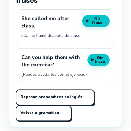
frases
She called me after
Oír
▶
frase
class.
Ella me llamó después de clase.
Can you help them with
Oír
▶
frase
the exercise?
¿Puedes ayudarles con el ejercicio?
Repasar pronombres en inglés
Volver a gramática