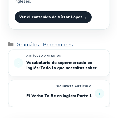
ingleses.
Ver el contenido de Víctor López
Categorías
Gramática
,
Pronombres
Vocabulario de supermercado en
inglés: Todo lo que necesitas saber
El Verbo To Be en inglés: Parte 1