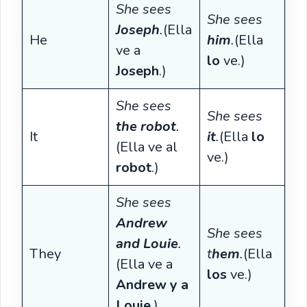
She sees
She sees
Joseph
.
(Ella
He
him
.
(Ella
ve a
lo
ve.)
Joseph
.)
She sees
She sees
the robot
.
It
it
.
(Ella
lo
(Ella ve al
ve.)
robot
.)
She sees
Andrew
She sees
and Louie
.
They
t
hem
.
(Ella
(Ella ve a
los
ve.)
Andrew y a
Louie
.)