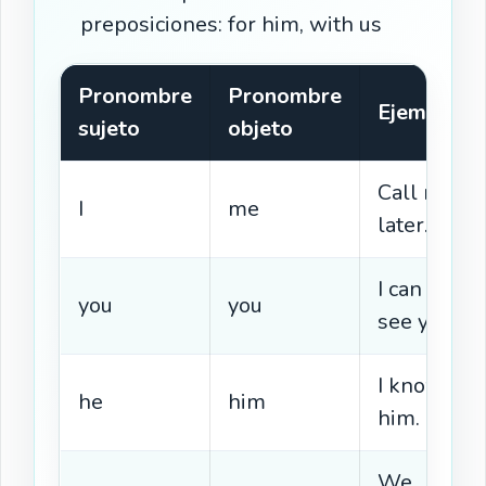
preposiciones: for him, with us
Pronombre
Pronombre
Ejemplo
sujeto
objeto
Call me
I
me
later.
I can
you
you
see you.
I know
he
him
him.
We