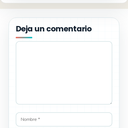
Deja un comentario
Comentario
Nombre
Correo
Web
electrónico