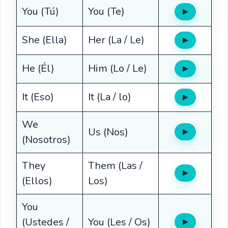
You (Tú)
You (Te)
▶
Oír
She (Ella)
Her (La / Le)
▶
Oír
He (Él)
Him (Lo / Le)
▶
Oír
It (Eso)
It (La / lo)
▶
Oír
We
Us (Nos)
▶
Oír
(Nosotros)
They
Them (Las /
▶
Oír
(Ellos)
Los)
You
(Ustedes /
You (Les / Os)
▶
Oír