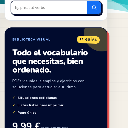
en
ZonaIngles
11 GUÍAS
BIBLIOTECA VISUAL
Todo el vocabulario
que necesitas, bien
ordenado.
PDFs visuales, ejemplos y ejercicios con
soluciones para estudiar a tu ritmo.
Situaciones cotidianas
Listas listas para imprimir
Pago único
9,99 €