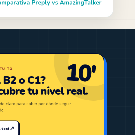
omparativa Preply vs AmazingTalker
10′
TUITO
 B2 o C1?
ubre tu nivel real.
do claro para saber por dónde seguir
do.
↗
 test