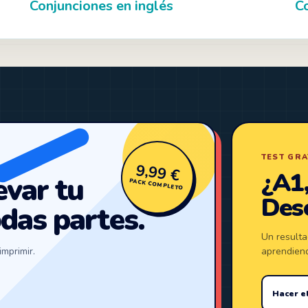
Conjunciones en inglés
C
TEST GRA
9,99 €
¿A1,
evar tu
PACK COMPLETO
Desc
odas partes.
Un resulta
imprimir.
aprendien
Hacer el