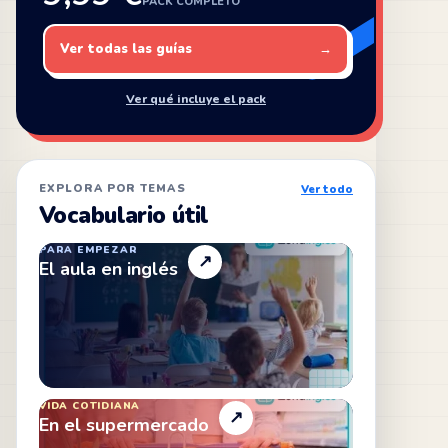
PACK COMPLETO
Ver todas las guías
→
Ver qué incluye el pack
EXPLORA POR TEMAS
Ver todo
Vocabulario útil
PARA EMPEZAR
↗
El aula en inglés
VIDA COTIDIANA
↗
En el supermercado