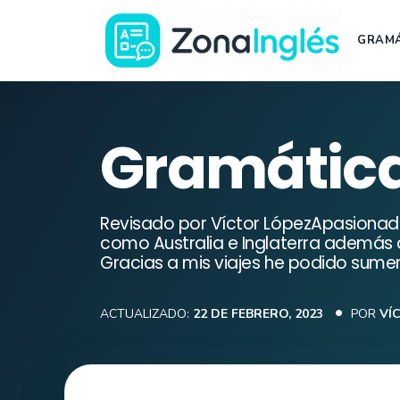
Saltar
al
GRAMÁ
contenido
Ir
a
la
Gramática
portada
de
ZonaInglés
Revisado por Víctor LópezApasionado 
como Australia e Inglaterra además 
Gracias a mis viajes he podido sumer
ACTUALIZADO:
22 DE FEBRERO, 2023
POR
VÍ