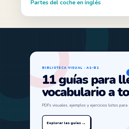
Partes del coche en inglés
BIBLIOTECA VISUAL · A1–B1
11 guías para ll
vocabulario a t
PDFs visuales, ejemplos y ejercicios listos para 
→
Explorar las guías