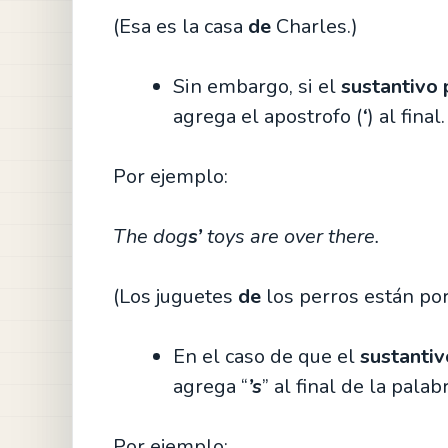
(Esa es la casa
de
Charles.)
Sin embargo, si el
sustantivo 
agrega el apostrofo (
‘
) al final.
Por ejemplo:
The dog
s’
toys are over there.
(Los juguetes
de
los perros están por 
En el caso de que el
sustantiv
agrega “
’s
” al final de la palabr
Por ejemplo: