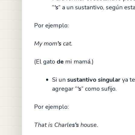
“
‘s
” a un sustantivo, según est
Por ejemplo:
My mom
’s
cat.
(El gato
de
mi mamá.)
Si un
sustantivo singular
ya te
agregar “
‘s
“ como sufijo.
Por ejemplo:
That is Charle
s’s
house.