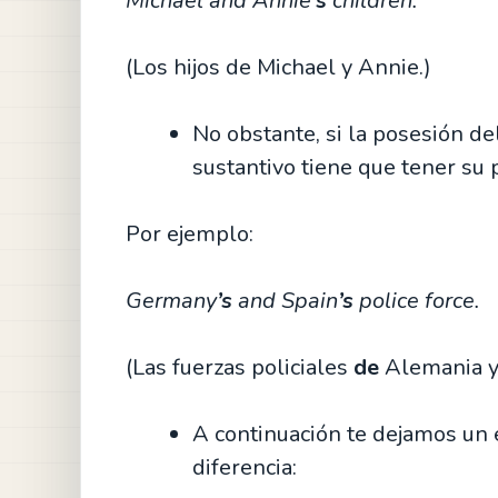
Michael and Annie
’s
children.
(Los hijos de Michael y Annie.)
No obstante, si la posesión de
sustantivo tiene que tener su 
Por ejemplo:
Germany
’s
and Spain
’s
police force.
(Las fuerzas policiales
de
Alemania y
A continuación te dejamos un 
diferencia: