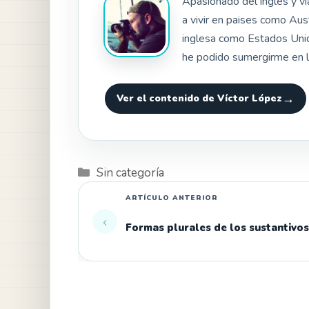
Apasionado del inglés y v
a vivir en paises como Aus
inglesa como Estados Unid
he podido sumergirme en l
Ver el contenido de Víctor López
Categorías
Sin categoría
Formas plurales de los sustantivos