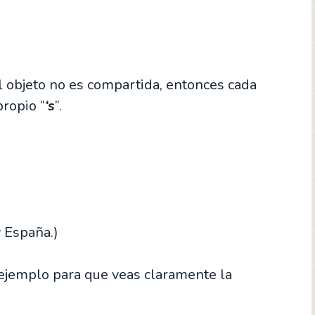
l objeto no es compartida, entonces cada
propio “
‘s
”.
 España.)
ejemplo para que veas claramente la