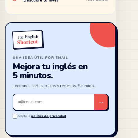
Descubre tu nivel
04
TEST GRATIS
The English
Shortcut
UNA IDEA ÚTIL POR EMAIL
Mejora tu inglés en
5 minutos.
Lecciones cortas, trucos y recursos. Sin ruido.
Tu
→
email
Acepto la
política de privacidad
.