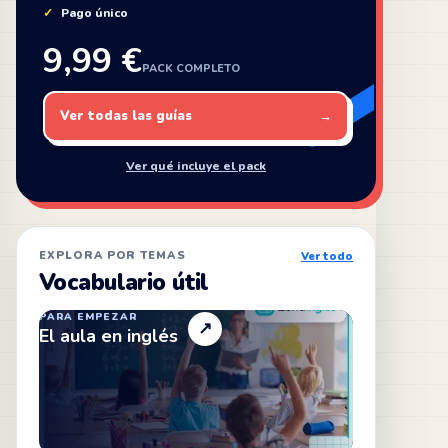
Pago único
9,99 €
PACK COMPLETO
Ver todas las guías
→
Ver qué incluye el pack
EXPLORA POR TEMAS
Ver todo
Vocabulario útil
PARA EMPEZAR
↗
El aula en inglés