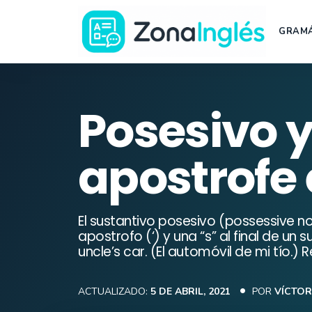
Saltar
al
GRAMÁ
contenido
Ir
a
la
Posesivo y
portada
de
apostrofe 
ZonaInglés
El sustantivo posesivo (possessive no
apostrofo (‘) y una “s” al final de u
uncle’s car. (El automóvil de mi tío.) 
ACTUALIZADO:
5 DE ABRIL, 2021
POR
VÍCTOR