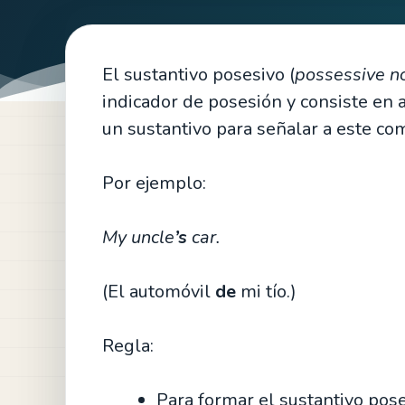
El sustantivo posesivo (
possessive n
indicador de posesión y consiste en 
un sustantivo para señalar a este co
Por ejemplo:
My uncle
’s
car.
(El automóvil
de
mi tío.)
Regla:
Para formar el sustantivo pos