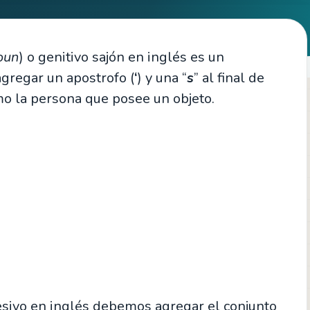
oun
) o genitivo sajón en inglés es un
agregar un apostrofo (
‘
) y una “
s
” al final de
mo la persona que posee un objeto.
esivo en inglés debemos agregar el conjunto