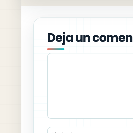
Deja un comen
Comentario
Nombre
Correo
Web
electrónico