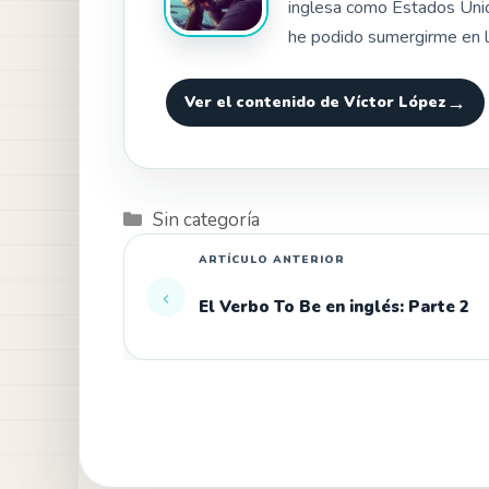
inglesa como Estados Unid
he podido sumergirme en l
Ver el contenido de Víctor López
Categorías
Sin categoría
El Verbo To Be en inglés: Parte 2