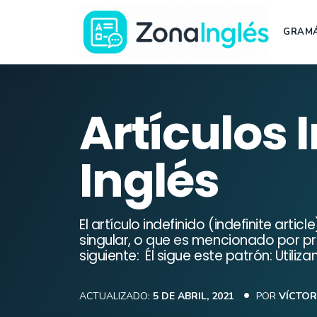
Saltar
al
GRAMÁ
contenido
Ir
a
la
Artículos 
portada
de
Inglés
ZonaInglés
El artículo indefinido (indefinite arti
singular, o que es mencionado por pri
siguiente: Él sigue este patrón: Util
ACTUALIZADO:
5 DE ABRIL, 2021
POR
VÍCTOR