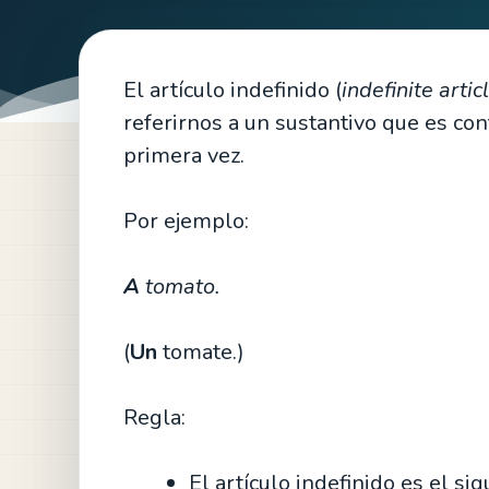
El artículo indefinido (
indefinite artic
referirnos a un sustantivo que es co
primera vez.
Por ejemplo:
A
tomato.
(
Un
tomate.)
Regla:
El artículo indefinido es el si