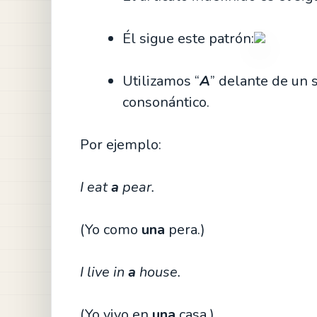
Él sigue este patrón:
Utilizamos “
A
” delante de un 
consonántico.
Por ejemplo:
I eat
a
pear.
(Yo como
una
pera.)
I live in
a
house.
(Yo vivo en
una
casa.)