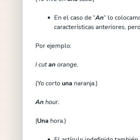
En el caso de “
An
” lo colocam
características anteriores, pe
Por ejemplo:
I cut
an
orange.
(Yo corto
una
naranja.)
An
hour.
(
Una
hora.)
El artículo indefinido también 