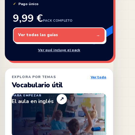
Pago único
9,99 €
PACK COMPLETO
Ver todas las guías
→
Ver qué incluye el pack
EXPLORA POR TEMAS
Ver todo
Vocabulario útil
PARA EMPEZAR
↗
El aula en inglés