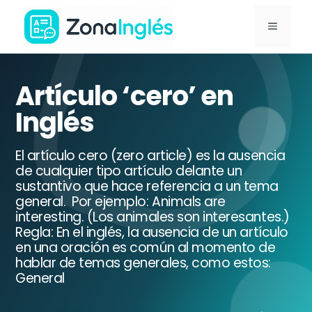
Saltar
MENÚ
al
contenido
Ir
a
Artículo ‘cero’ en
la
Inglés
portada
de
El artículo cero (zero article) es la ausencia
ZonaInglés
de cualquier tipo artículo delante un
sustantivo que hace referencia a un tema
general. Por ejemplo: Animals are
interesting. (Los animales son interesantes.)
Regla: En el inglés, la ausencia de un artículo
en una oración es común al momento de
hablar de temas generales, como estos:
General