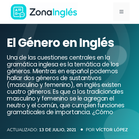
Saltar
MENÚ
al
contenido
Ir
a
El Género en Inglés
la
portada
Una de las cuestiones centrales en la
de
gramática inglesa es la temática de los
géneros. Mientras en español podemos
ZonaInglés
hallar dos géneros de sustantivos
(masculino y femenino), en inglés existen
cuatro géneros. Es que a los tradicionales
masculino y femenino se le agregan el
neutro y el común, que cumplen funciones
gramaticales de importancia. ¿Cómo
ACTUALIZADO:
13 DE JULIO, 2021
POR
VÍCTOR LÓPEZ