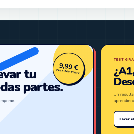
TEST GRA
9,99 €
¿A1,
evar tu
PACK COMPLETO
Desc
odas partes.
Un resulta
imprimir.
aprendien
Hacer el