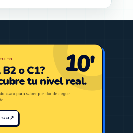
10′
TUITO
 B2 o C1?
ubre tu nivel real.
do claro para saber por dónde seguir
do.
↗
 test