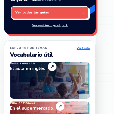
PACK COMPLETO
Ver todas las guías
→
Ver qué incluye el pack
EXPLORA POR TEMAS
Ver todo
Vocabulario útil
PARA EMPEZAR
↗
El aula en inglés
VIDA COTIDIANA
↗
En el supermercado