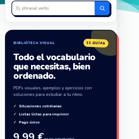
en
ZonaIngles
11 GUÍAS
BIBLIOTECA VISUAL
Todo el vocabulario
que necesitas, bien
ordenado.
PDFs visuales, ejemplos y ejercicios con
soluciones para estudiar a tu ritmo.
Situaciones cotidianas
Listas listas para imprimir
Pago único
9,99 €