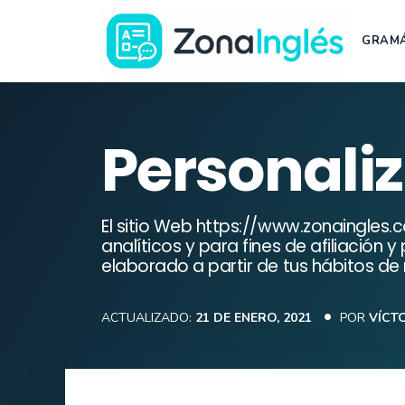
Saltar
al
GRAMÁ
contenido
Ir
a
la
Personali
portada
de
ZonaInglés
El sitio Web https://www.zonaingles.c
analíticos y para fines de afiliación
elaborado a partir de tus hábitos de 
ACTUALIZADO:
21 DE ENERO, 2021
POR
VÍCT