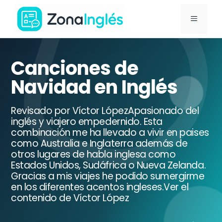
Saltar
MENÚ
al
contenido
Ir
a
Canciones de
la
Navidad en Inglés
portada
de
Revisado por Víctor LópezApasionado del
ZonaInglés
inglés y viajero empedernido. Esta
combinación me ha llevado a vivir en paises
como Australia e Inglaterra además de
otros lugares de habla inglesa como
Estados Unidos, Sudáfrica o Nueva Zelanda.
Gracias a mis viajes he podido sumergirme
en los diferentes acentos ingleses.Ver el
contenido de Víctor López