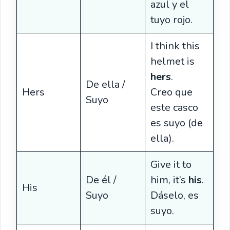
azul y el
tuyo rojo.
I think this
helmet is
hers
.
De ella /
Hers
Creo que
Suyo
este casco
es suyo (de
ella).
Give it to
De él /
him, it’s
his
.
His
Suyo
Dáselo, es
suyo.