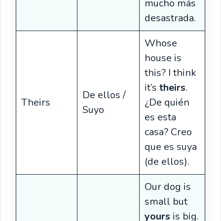
mucho más
desastrada.
Whose
house is
this? I think
it’s
theirs
.
De ellos /
Theirs
¿De quién
Suyo
es esta
casa? Creo
que es suya
(de ellos).
Our dog is
small but
yours
is big.