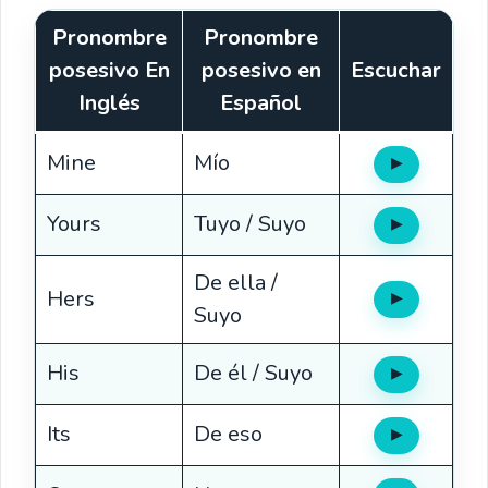
Pronombre
Pronombre
posesivo
En
posesivo
en
Escuchar
Inglés
Español
Mine
Mío
▶
Oír
Yours
Tuyo / Suyo
▶
Oír
De ella /
Hers
▶
Oír
Suyo
His
De él / Suyo
▶
Oír
Its
De eso
▶
Oír