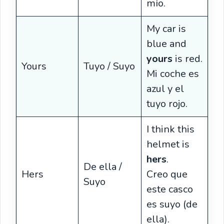
mío.
My car is
blue and
yours
is red.
Yours
Tuyo / Suyo
Mi coche es
azul y el
tuyo rojo.
I think this
helmet is
hers
.
De ella /
Hers
Creo que
Suyo
este casco
es suyo (de
ella).