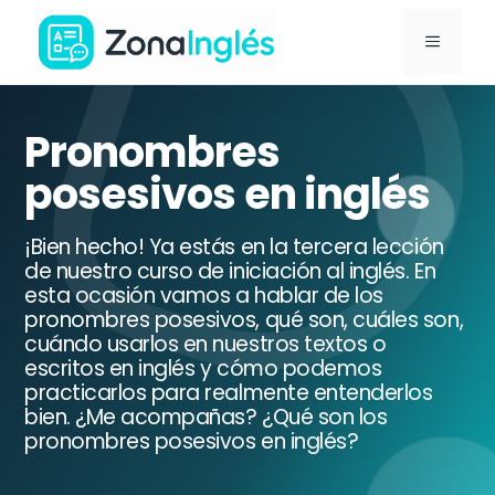
Saltar
MENÚ
al
contenido
Ir
a
Pronombres
la
posesivos en inglés
portada
de
¡Bien hecho! Ya estás en la tercera lección
ZonaInglés
de nuestro curso de iniciación al inglés. En
esta ocasión vamos a hablar de los
pronombres posesivos, qué son, cuáles son,
cuándo usarlos en nuestros textos o
escritos en inglés y cómo podemos
practicarlos para realmente entenderlos
bien. ¿Me acompañas? ¿Qué son los
pronombres posesivos en inglés?