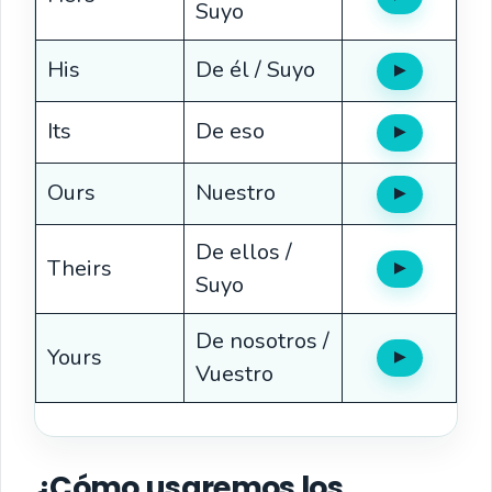
Oír
Suyo
His
De él / Suyo
▶
Oír
Its
De eso
▶
Oír
Ours
Nuestro
▶
Oír
De ellos /
Theirs
▶
Oír
Suyo
De nosotros /
Yours
▶
Oír
Vuestro
¿Cómo usaremos los