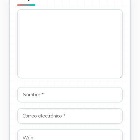
Comentario
Nombre
Correo
Web
electrónico